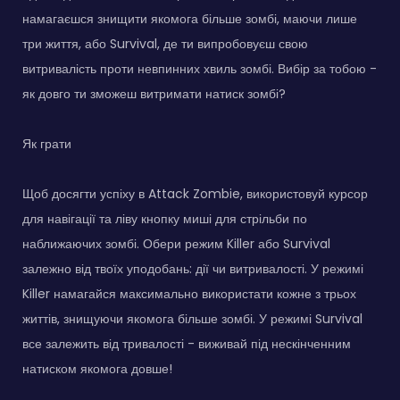
намагаєшся знищити якомога більше зомбі, маючи лише
три життя, або Survival, де ти випробовуєш свою
витривалість проти невпинних хвиль зомбі. Вибір за тобою -
як довго ти зможеш витримати натиск зомбі?
Як грати
Щоб досягти успіху в Attack Zombie, використовуй курсор
для навігації та ліву кнопку миші для стрільби по
наближаючих зомбі. Обери режим Killer або Survival
залежно від твоїх уподобань: дії чи витривалості. У режимі
Killer намагайся максимально використати кожне з трьох
життів, знищуючи якомога більше зомбі. У режимі Survival
все залежить від тривалості - виживай під нескінченним
натиском якомога довше!