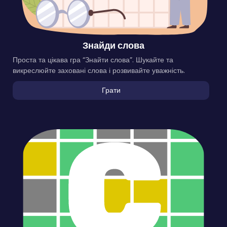
Знайди слова
Проста та цікава гра “Знайти слова”. Шукайте та
викреслюйте заховані слова і розвивайте уважність.
Грати