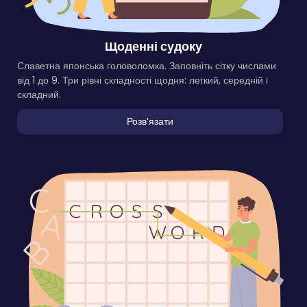
Щоденні судоку
Славетна японська головоломка. Заповніть сітку числами
від 1 до 9. Три рівні складності щодня: легкий, середній і
складний.
Розвʼязати