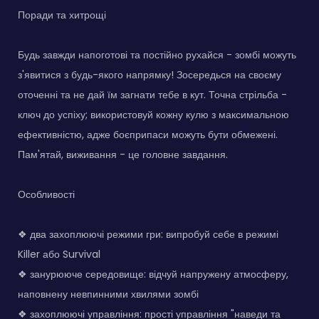
Поради та хитрощі
Будь завжди напоготові та постійно рухайся - зомбі можуть
з'явитися з будь-якого напрямку! Зосередься на своєму
оточенні та не дай їм загнати тебе в кут. Точна стрільба -
ключ до успіху; використовуй кожну кулю з максимальною
ефективністю, адже боєприпаси можуть бути обмежені.
Пам'ятай, виживання - це головне завдання.
Особливості
❖ два захоплюючі режими гри: випробуй себе в режимі
Killer або Survival
❖ занурююче середовище: відчуй напружену атмосферу,
наповнену невпинними хвилями зомбі
❖ захоплюючі управління: прості управління "наведи та