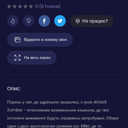
0 (0 Голосів)
Не працює?
Відкрити в новому вікні
На весь екран
Опис:
Поринь у світ, де адреналін зашкалює, з грою Attack
Zombie - інтенсивним виживальним екшеном, де твої
інстинкти виживання будуть справжньо випробувані. Обери
один з двох захоплюючих режимів гри: Killer, де ти