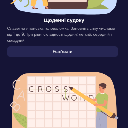
Щоденні судоку
Славетна японська головоломка. Заповніть сітку числами
від 1 до 9. Три рівні складності щодня: легкий, середній і
складний.
Розвʼязати