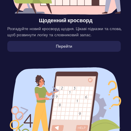
Щоденний кросворд
Розгадуйте новий кросворд щодня. Цікаві підказки та слова,
щоб розвинути логіку та словниковий запас.
Перейти