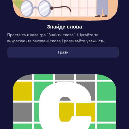
Знайди слова
Проста та цікава гра “Знайти слова”. Шукайте та
викреслюйте заховані слова і розвивайте уважність.
Грати