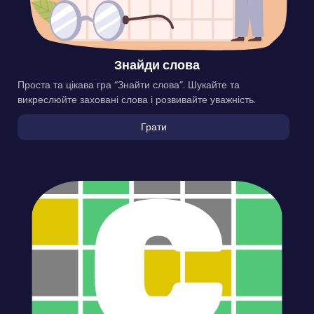
Знайди слова
Проста та цікава гра “Знайти слова”. Шукайте та
викреслюйте заховані слова і розвивайте уважність.
Грати