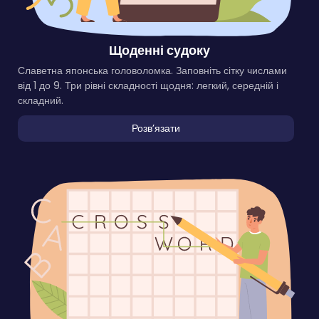
Щоденні судоку
Славетна японська головоломка. Заповніть сітку числами
від 1 до 9. Три рівні складності щодня: легкий, середній і
складний.
Розвʼязати