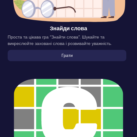
Знайди слова
Проста та цікава гра “Знайти слова”. Шукайте та
викреслюйте заховані слова і розвивайте уважність.
Грати