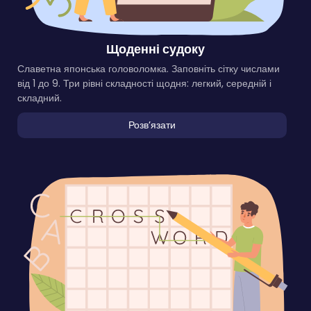
Щоденні судоку
Славетна японська головоломка. Заповніть сітку числами
від 1 до 9. Три рівні складності щодня: легкий, середній і
складний.
Розвʼязати