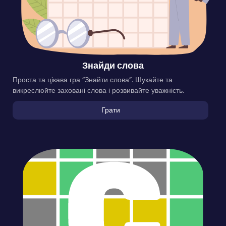
Знайди слова
Проста та цікава гра “Знайти слова”. Шукайте та
викреслюйте заховані слова і розвивайте уважність.
Грати