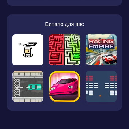
Випало для вас