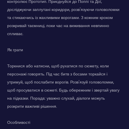
контролює Прототип. Приєднуйся до Поппі та Дої,
досліджуючи заплутані коридори, розв'язуючи головоломки
та стикаючись із жахливими ворогами. З кожним кроком
розкривай таємниці, поки час на виживання невпинно
спливає.
Як грати
Торкнися або натисни, щоб рухатися по сюжету, коли
персонажі говорять. Під час битв з босами торкайся і
утримуй, щоб послабити ворогів. Розв'язуй головоломки,
щоб просуватися в сюжеті. Будь обережним і звертай увагу
на підказки. Порада: уважно слухай, діалоги можуть
розкрити важливі рішення.
Особливості