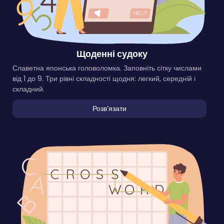
Щоденні судоку
Славетна японська головоломка. Заповніть сітку числами
від 1 до 9. Три рівні складності щодня: легкий, середній і
складний.
Розвʼязати