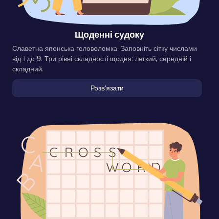
Щоденні судоку
Славетна японська головоломка. Заповніть сітку числами
від 1 до 9. Три рівні складності щодня: легкий, середній і
складний.
Розвʼязати