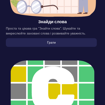
Знайди слова
Проста та цікава гра “Знайти слова”. Шукайте та
викреслюйте заховані слова і розвивайте уважність.
Грати