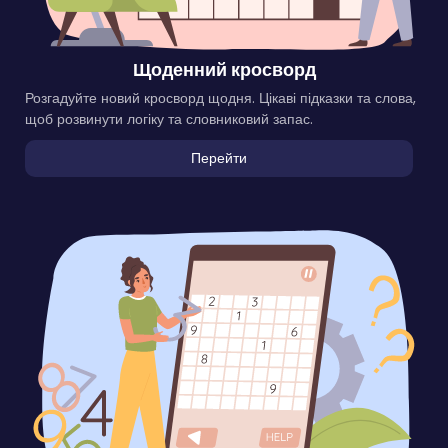
Щоденний кросворд
Розгадуйте новий кросворд щодня. Цікаві підказки та слова,
щоб розвинути логіку та словниковий запас.
Перейти