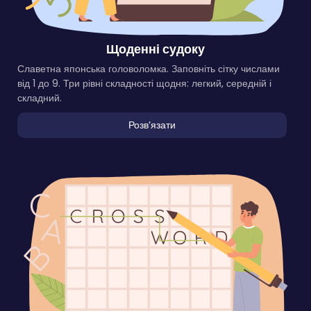
Щоденні судоку
Славетна японська головоломка. Заповніть сітку числами
від 1 до 9. Три рівні складності щодня: легкий, середній і
складний.
Розвʼязати