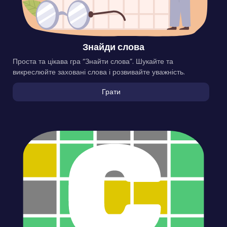
Знайди слова
Проста та цікава гра “Знайти слова”. Шукайте та
викреслюйте заховані слова і розвивайте уважність.
Грати