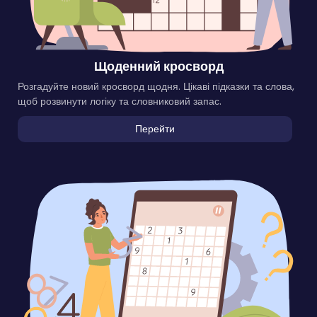
Щоденний кросворд
Розгадуйте новий кросворд щодня. Цікаві підказки та слова,
щоб розвинути логіку та словниковий запас.
Перейти