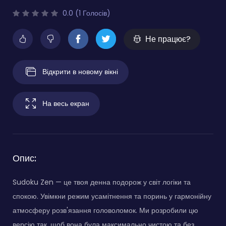
0.0 (1 Голосів)
Не працює?
Відкрити в новому вікні
На весь екран
Опис:
Sudoku Zen — це твоя денна подорож у світ логіки та
спокою. Увімкни режим усамітнення та поринь у гармонійну
атмосферу розв'язання головоломок. Ми розробили цю
версію так, щоб вона була максимально чистою та без