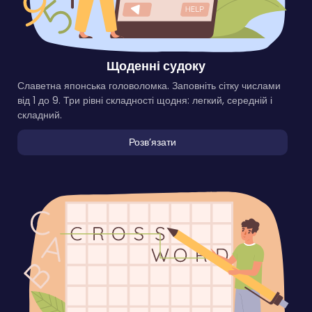
Щоденні судоку
Славетна японська головоломка. Заповніть сітку числами
від 1 до 9. Три рівні складності щодня: легкий, середній і
складний.
Розвʼязати