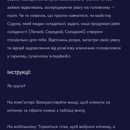
зайвих відволікань, зосереджуючи увагу на головному —
пазлі. Чи ти новачок, що прагне навчитися, чи майстер
Судоку, який жадає складнішої задачі, наші продумані рівні
складності (Легкий, Середній, Складний) створені
спеціально для тебе. Відпочинь розум, загостри свою увагу
та відчуй задоволення від розв'язку класичних головоломок
у гарному, сучасному інтерфейсі.
Інструкції:
Як грати?
На комп'ютері: Використовуйте мишу, щоб клікнути на
клітинку та обрати номер з таблиці внизу.
На мобільному: Торкніться сітки, щоб вибрати клітинку, а