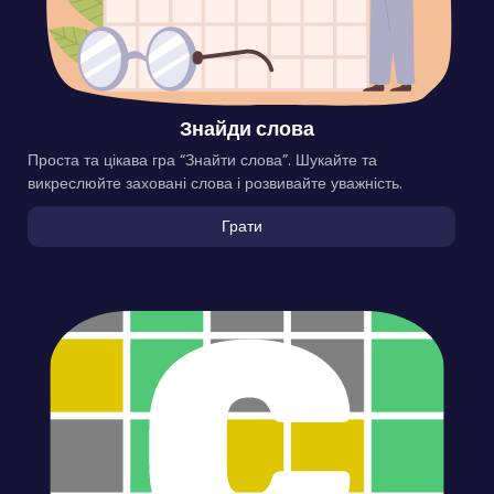
Знайди слова
Проста та цікава гра “Знайти слова”. Шукайте та
викреслюйте заховані слова і розвивайте уважність.
Грати