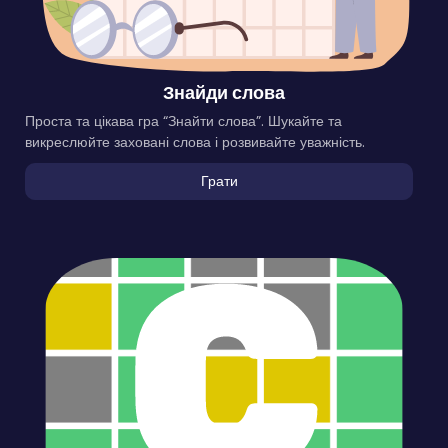
Знайди слова
Проста та цікава гра “Знайти слова”. Шукайте та
викреслюйте заховані слова і розвивайте уважність.
Грати