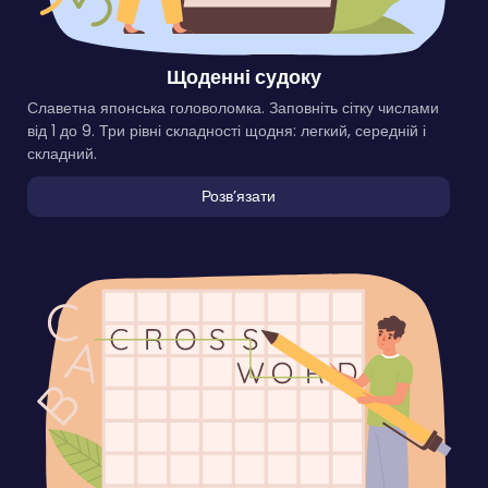
Щоденні судоку
Славетна японська головоломка. Заповніть сітку числами
від 1 до 9. Три рівні складності щодня: легкий, середній і
складний.
Розвʼязати