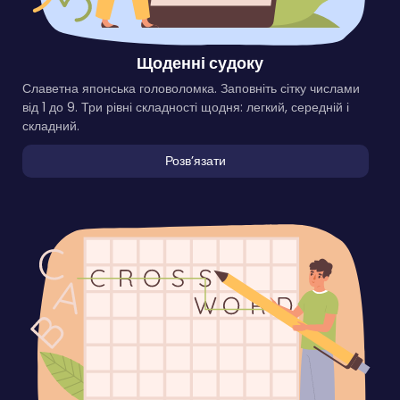
Щоденні судоку
Славетна японська головоломка. Заповніть сітку числами
від 1 до 9. Три рівні складності щодня: легкий, середній і
складний.
Розвʼязати