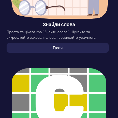
Знайди слова
Проста та цікава гра “Знайти слова”. Шукайте та
викреслюйте заховані слова і розвивайте уважність.
Грати