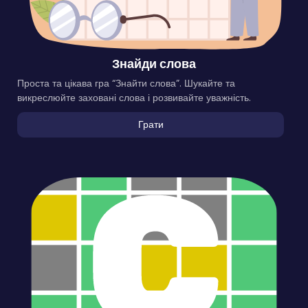
Знайди слова
Проста та цікава гра “Знайти слова”. Шукайте та
викреслюйте заховані слова і розвивайте уважність.
Грати