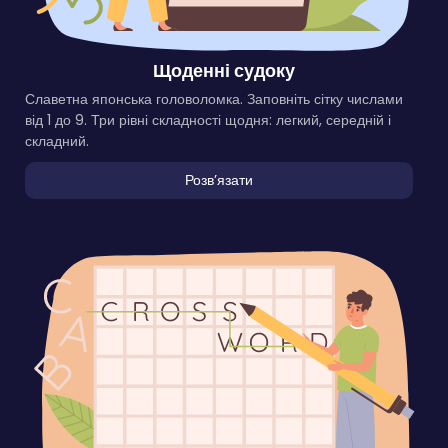
Щоденні судоку
Славетна японська головоломка. Заповніть сітку числами
від 1 до 9. Три рівні складності щодня: легкий, середній і
складний.
Розвʼязати