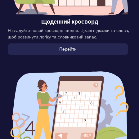
Щоденний кросворд
Розгадуйте новий кросворд щодня. Цікаві підказки та слова,
щоб розвинути логіку та словниковий запас.
Перейти