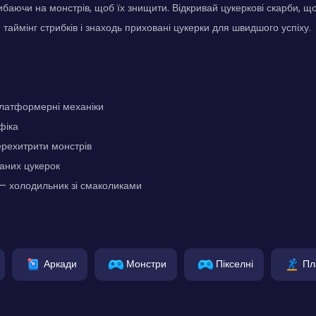
баючи на монстрів, щоб їх знищити. Відкривай цукеркові скарби, що
 таймінг стрибків і знаходь приховані цукерки для швидшого успіху.
латформерні механіки
фіка
ерехитрити монстрів
аних цукерок
— холодильник зі смаколиками
Аркади
Монстри
Пікселні
Пл