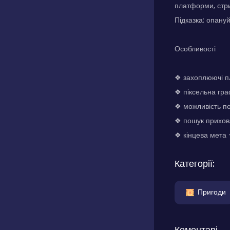
платформи, стри
Підказка: опануй
Особливості
❖ захоплюючі п
❖ піксельна гра
❖ можливість п
❖ пошук прихов
❖ кінцева мета 
Категорії:
Пригоди
Коментарі