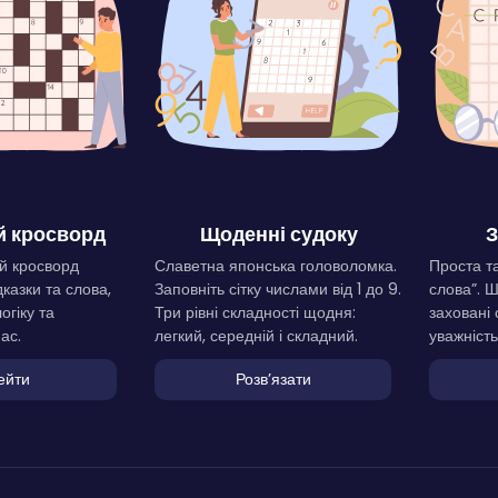
 кросворд
Щоденні судоку
З
й кросворд
Славетна японська головоломка.
Проста та
дказки та слова,
Заповніть сітку числами від 1 до 9.
слова”. 
огіку та
Три рівні складності щодня:
заховані 
ас.
легкий, середній і складний.
уважність
ейти
Розвʼязати