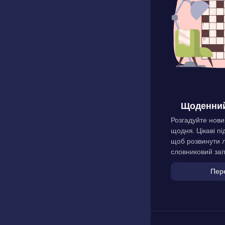
Щоденний
Розгадуйте нови
щодня. Цікаві пі
щоб розвинути л
словниковий зап
Пер