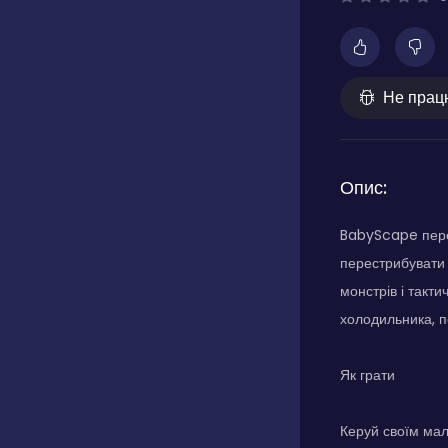
Не прац
Опис:
BabyScape перен
перестрибувати 
монстрів і такти
холодильника, п
Як грати
Керуй своїм мал