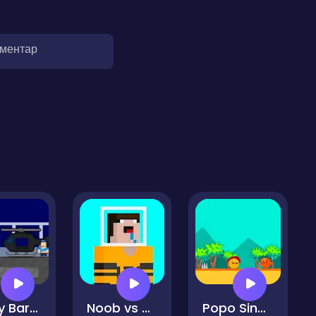
оментар
Obby Barry Prison Run
Noob vs Hacker Diver Suit
Popo Singer