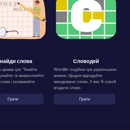
найди слова
Словодей
 цікава гра “Знайти
Wordle-подібна гра українською
Шукайте та викреслюйте
мовою. Щодня відгадуйте
слова і розвивайте
закодоване слово. У вас 6 спроб
.
вгадати слово.
Грати
Грати