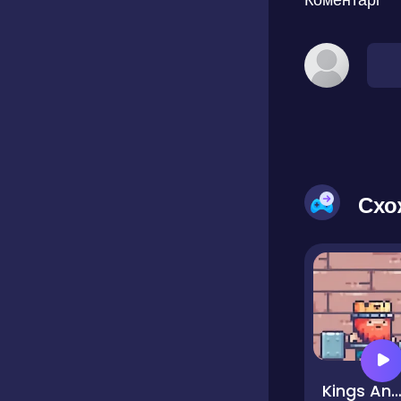
Схо
Kings And Pi