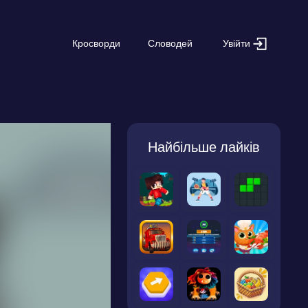
Увійти
Кросворди
Словодей
Найбільше лайків