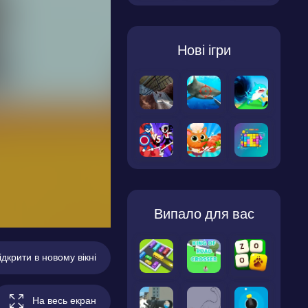
Нові ігри
Випало для вас
ідкрити в новому вікні
На весь екран