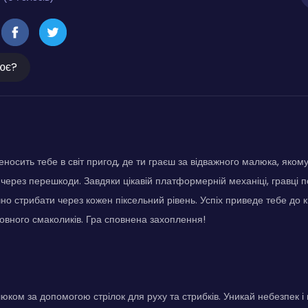
ює?
осить тебе в світ пригод, де ти граєш за відважного малюка, якому
через перешкоди. Завдяки цікавій платформерній механіці, гравці 
чно стрибати через кожен піксельний рівень. Успіх приведе тебе до 
овного смаколиків. Гра сповнена захоплення!
юком за допомогою стрілок для руху та стрибків. Уникай небезпек і 