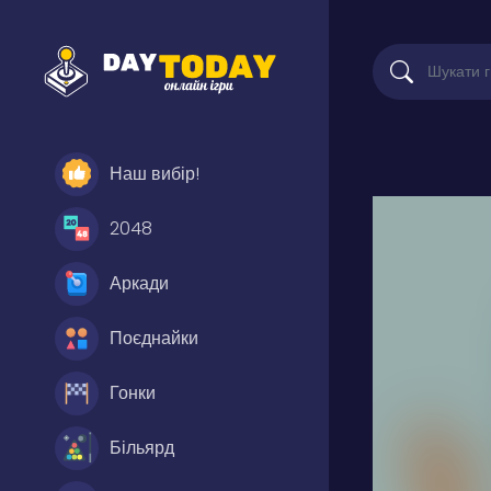
Наш вибір!
2048
Аркади
Поєднайки
Гонки
Більярд