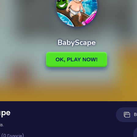
ape
В
в.
 (0 Голосів)