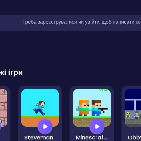
Треба зареєструватися чи увійти, щоб написати к
жі ігри
gs
Steveman
Minescrafter - Steve and Alex