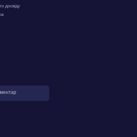
го досвіду
ок
оментар