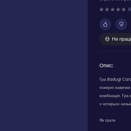
0
Не прац
Опис:
Гра Badugi Car
покерні навички
комбінація. Гра
з чотирьох низьк
Як грати