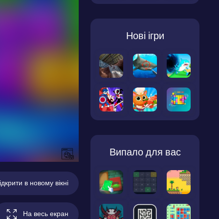
Нові ігри
Випало для вас
ідкрити в новому вікні
На весь екран