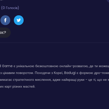
 (0 Голосів)
ює?
d Game є унікальною безкоштовною онлайн-розвагою, де ти можеш
 з цікавим поворотом. Походячи з Кореї, Badugi є формою дро-покер
 вимагає стратегічного мислення, адже найкращі руки - це ті, що не
их карт різних мастей.