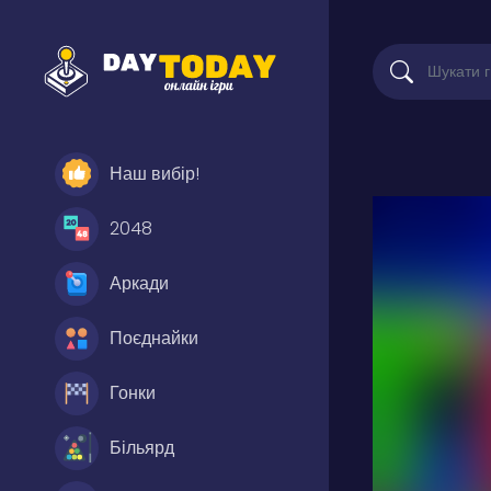
Наш вибір!
2048
Аркади
Поєднайки
Гонки
Більярд