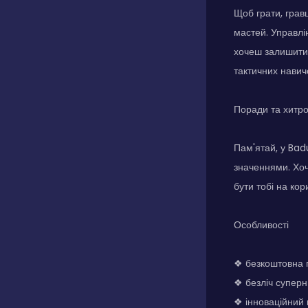
Щоб грати, гравц
мастей. Управлі
хочеш залишити а
тактичних навич
Поради та хитр
Пам'ятай, у Bad
значеннями. Хоч
бути тобі на кор
Особливості
❖ безкоштовна г
❖ безліч суперни
❖ інноваційний 