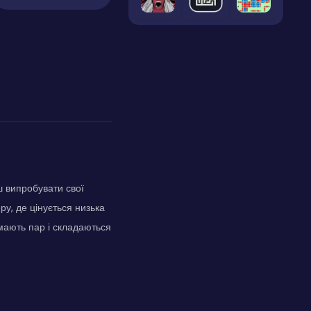
 випробувати свої
у, де цінується низька
 мають пар і складаються