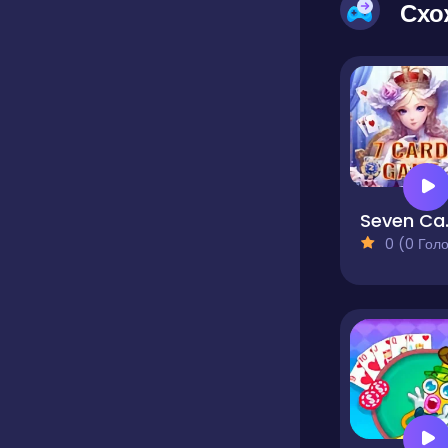
Схо
Sev
0 (0 Голосів