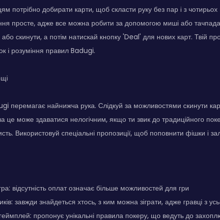
ям потрібно добирати карти, щоб скласти руку без пар і з чотирьох 
ння просте, адже все можна робити за допомогою миші або тачпада
бо скинути, а потім натискай кнопку 'Deal' для нових карт. Твій про
ок і розуміння правил Badugi.
ощі
ugi перемагає найнижча рука. Слідкуй за можливостями скинути кар
а це може здаватися нелогічним, якщо ти звик до традиційного поке
исть. Використовуй спеціальні пропозиції, щоб поповнити фішки і за
ра: відсутність оплат означає більше можливостей для гри
ків: завжди знайдеться хтось, з ким можна зіграти, адже гравці з усь
геймплей: пропонує унікальні правила покеру, що ведуть до захопл