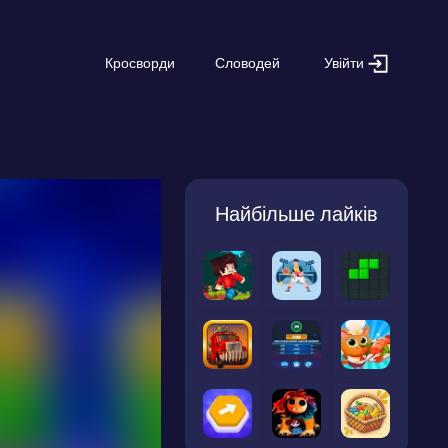
Увійти
Кросворди
Словодей
Найбільше лайків