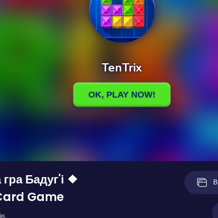
 гра Бадуг'і ❖
В
Card Game
в.