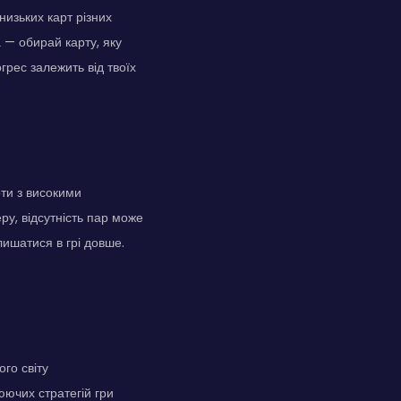
низьких карт різних
 — обирай карту, яку
грес залежить від твоїх
ти з високими
ру, відсутність пар може
лишатися в грі довше.
ого світу
юючих стратегій гри