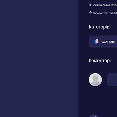
❖ соціальна вза
❖ щоденні нагор
Категорії:
Карткові
Коментарі