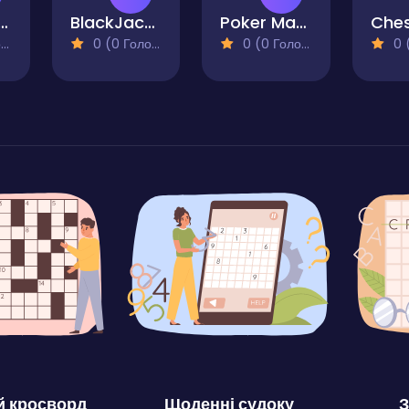
ana Poker
BlackJack Super
Poker Match King
Ches
)
0 (0 Голосів)
0 (0 Голосів)
0 (0
 кросворд
Щоденні судоку
З