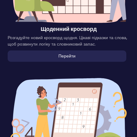
Щоденний кросворд
Розгадуйте новий кросворд щодня. Цікаві підказки та слова,
щоб розвинути логіку та словниковий запас.
Перейти