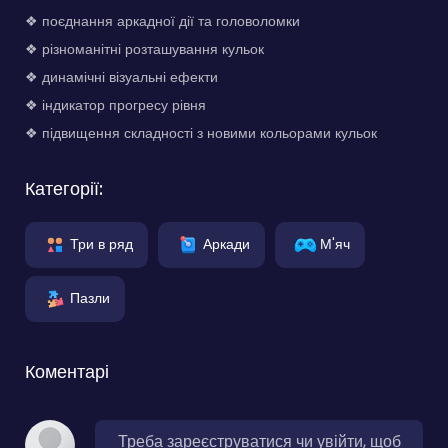
❖ поєднання аркадної дії та головоломки
❖ різноманітні розташування кульок
❖ динамічні візуальні ефекти
❖ індикатор прогресу рівня
❖ підвищення складності з новими кольорами кульок
Категорії:
Три в ряд
Аркади
М'яч
Пазли
Коментарі
Треба зареєструватися чи увійти, щоб