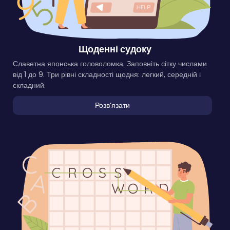
Щоденні судоку
Славетна японська головоломка. Заповніть сітку числами
від 1 до 9. Три рівні складності щодня: легкий, середній і
складний.
Розвʼязати