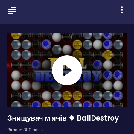
Знищувач м'ячів ❖ BallDestroy
Зіграно 380 разів.