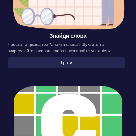
Знайди слова
Проста та цікава гра “Знайти слова”. Шукайте та
викреслюйте заховані слова і розвивайте уважність.
Грати