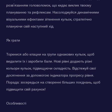
розв'язанням головоломок, що кидає виклик твоєму
плануванню та рефлексам. Насолоджуйся динамічними
візуальними ефектами зіткнення кульок, стратегічно
плануючи свій наступний хід.
Як грати
Торкнися або клацни на групи однакових кульок, щоб
видалити їх і заробити бали. Нові рівні додають різні
кольори кульок, підвищуючи складність. Відстежуй свої
досягнення за допомогою індикатора прогресу рівня.
Порада: зосередься на створенні більших поєднань, щоб
підвищити свій рахунок!
Особливості