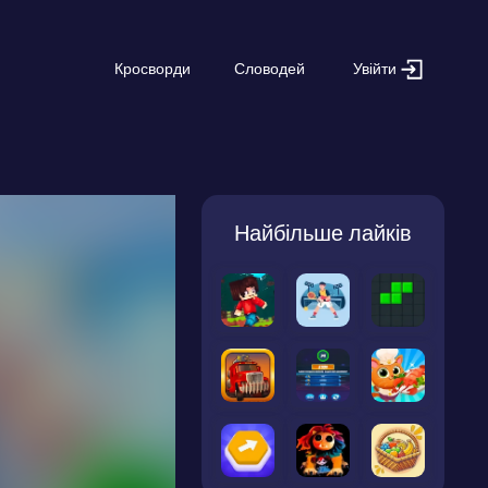
Увійти
Кросворди
Словодей
Найбільше лайків