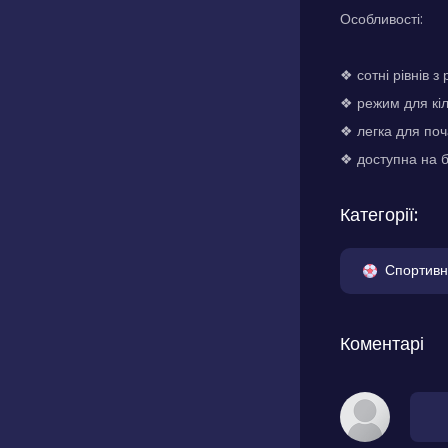
Особливості:
❖ сотні рівнів 
❖ режим для кіл
❖ легка для поч
❖ доступна на б
Категорії:
Спортивн
Коментарі