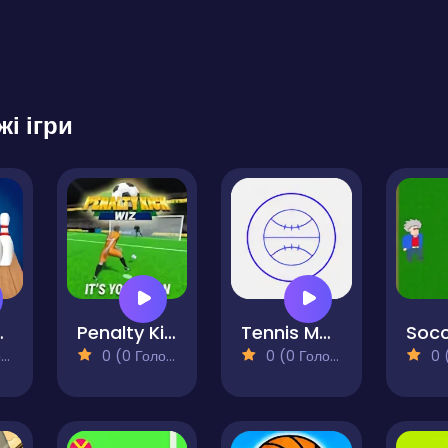
жі ігри
wling
Penalty Kick Wiz
Tennis Mania
Socc
)
0 (0 Голосів)
0 (0 Голосів)
0 (0