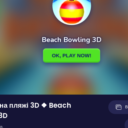
на пляжі 3D ❖ Beach
В
3D
в.