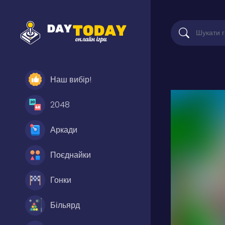
Наш вибір!
2048
Аркади
Поєднайки
Гонки
Більярд