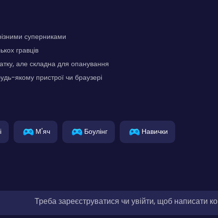
з різними суперниками
ькох гравців
атку, але складна для опанування
удь-якому пристрої чи браузері
і
М'яч
Боулінг
Навички
Треба зареєструватися чи увійти, щоб написати к