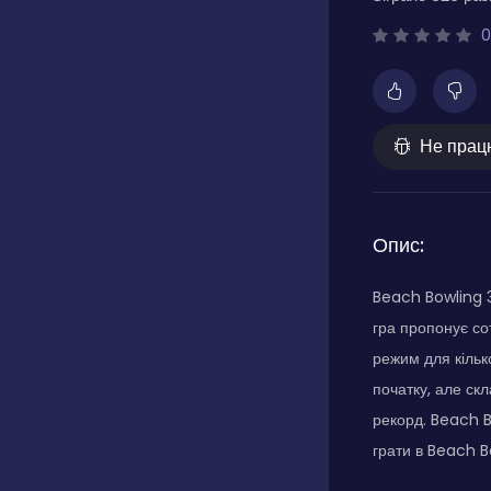
0
Не прац
Опис:
Beach Bowling 3
гра пропонує со
режим для кільк
початку, але ск
рекорд. Beach B
грати в Beach B