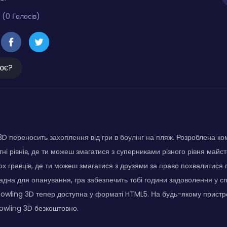
 (0 Голосів)
ює?
D переносить захоплення від гри в боулінг на пляж. Розроблена к
тні рівнів, де ти можеш змагатися з суперниками різного рівня майс
ох гравців, де ти можеш змагатися з друзями за право похвалитися
ладна для опанування, гра забезпечить тобі години задоволення у 
owling 3D тепер доступна у форматі HTML5. На будь-якому пристр
owling 3D безкоштовно.