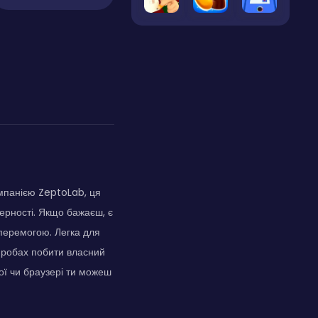
омпанією ZeptoLab, ця
терності. Якщо бажаєш, є
 перемогою. Легка для
спробах побити власний
ої чи браузері ти можеш