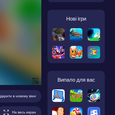
Нові ігри
Випало для вас
ідкрити в новому вікні
На весь екран