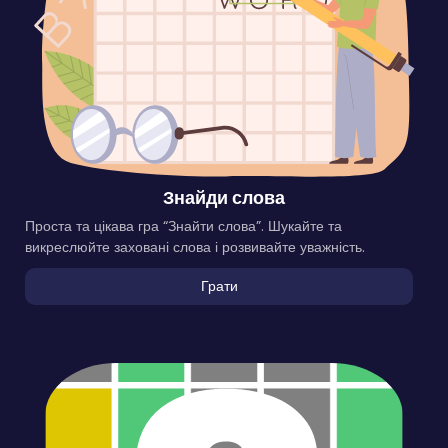
Знайди слова
Проста та цікава гра “Знайти слова”. Шукайте та
викреслюйте заховані слова і розвивайте уважність.
Грати