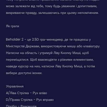
може залежати від тебе, тому будь уважним і допитливим,
викриваючи правду, залишаючись при цьому непоміченим.
Як грати
Beholder 2 - це 2.5D гра-менеджер, де ти працюєш у
Міністерстві Держави, використовуючи мишу або клавіатуру.
Натисни на область і утримуй Ліву Кнопку Миші, щоб
переміщатися. Щоб взаємодіяти з різними елементами,
наведи курсор на них, натисни Ліву Кнопку Миші, а потім
вибери доступні іконки.
Управління
A/Ліва Стрілка - Рух вліво
D/Права Стрілка - Рух вправо
Пробіл - Взаємодія