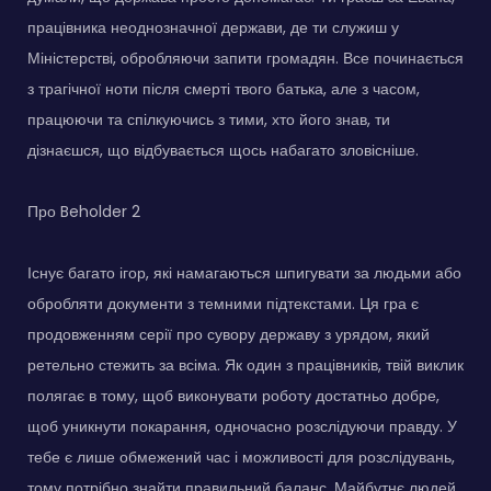
працівника неоднозначної держави, де ти служиш у
Міністерстві, обробляючи запити громадян. Все починається
з трагічної ноти після смерті твого батька, але з часом,
працюючи та спілкуючись з тими, хто його знав, ти
дізнаєшся, що відбувається щось набагато зловісніше.
Про Beholder 2
Існує багато ігор, які намагаються шпигувати за людьми або
обробляти документи з темними підтекстами. Ця гра є
продовженням серії про сувору державу з урядом, який
ретельно стежить за всіма. Як один з працівників, твій виклик
полягає в тому, щоб виконувати роботу достатньо добре,
щоб уникнути покарання, одночасно розслідуючи правду. У
тебе є лише обмежений час і можливості для розслідувань,
тому потрібно знайти правильний баланс. Майбутнє людей