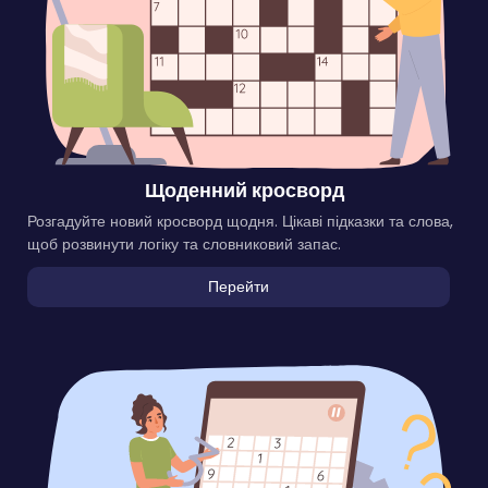
Щоденний кросворд
Розгадуйте новий кросворд щодня. Цікаві підказки та слова,
щоб розвинути логіку та словниковий запас.
Перейти