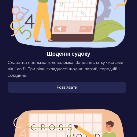
Щоденні судоку
Славетна японська головоломка. Заповніть сітку числами
від 1 до 9. Три рівні складності щодня: легкий, середній і
складний.
Розвʼязати