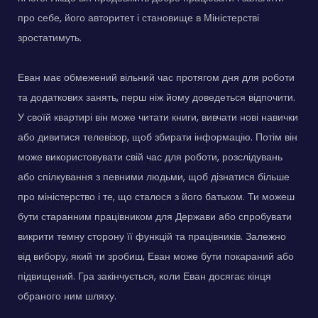
про себе, його авторитет і становище в Міністерстві
зростатимуть.
Еван має обмежений вільний час протягом дня для роботи
та додаткових занять, перш ніж йому доведеться відпочити.
У своїй квартирі він може читати книги, вивчати нові навички
або дивитися телевізор, щоб збирати інформацію. Потім він
може використовувати свій час для роботи, розслідувань
або спілкування з певними людьми, щоб дізнатися більше
про міністерство і те, що сталося з його батьком. Ти можеш
бути старанним працівником для Держави або спробувати
викрити темну сторону її функцій та працівників. Залежно
від вибору, який ти зробиш, Еван може бути покараний або
підвищений. Гра закінчується, коли Еван досягає кінця
обраного ним шляху.