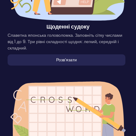
Щоденні судоку
Славетна японська головоломка. Заповніть сітку числами
від 1 до 9. Три рівні складності щодня: легкий, середній і
складний.
Розвʼязати