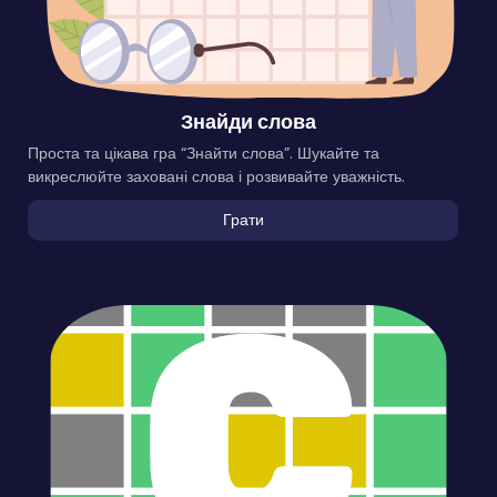
Знайди слова
Проста та цікава гра “Знайти слова”. Шукайте та
викреслюйте заховані слова і розвивайте уважність.
Грати