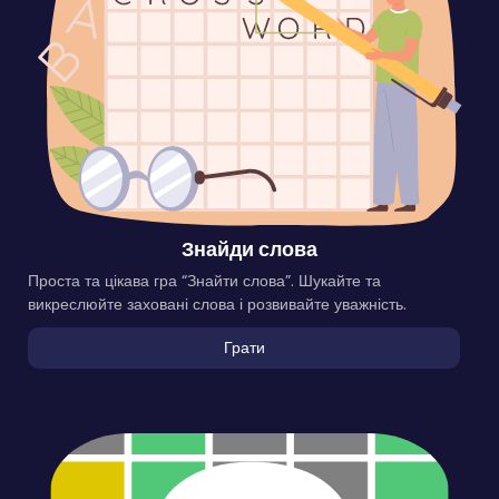
Знайди слова
Проста та цікава гра “Знайти слова”. Шукайте та
викреслюйте заховані слова і розвивайте уважність.
Грати