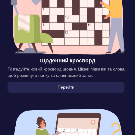
Щоденний кросворд
Розгадуйте новий кросворд щодня. Цікаві підказки та слова,
щоб розвинути логіку та словниковий запас.
Перейти