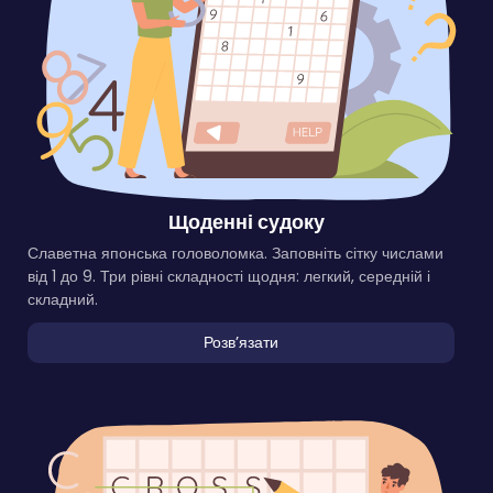
Щоденні судоку
Славетна японська головоломка. Заповніть сітку числами
від 1 до 9. Три рівні складності щодня: легкий, середній і
складний.
Розвʼязати