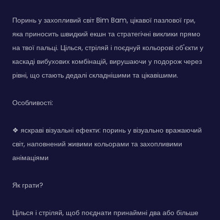
Поринь у захопливий світ Bim Bam, цікавої пазлової гри,
яка приносить швидкий екшн та стратегічні виклики прямо
на твої пальці. Цілься, стріляй і поєднуй кольорові об'єкти у
каскаді вибухових комбінацій, вирушаючи у подорож через
рівні, що стають дедалі складнішими та цікавішими.
Особливості:
❖ яскраві візуальні ефекти: поринь у візуально вражаючий
світ, наповнений живими кольорами та захопливими
анімаціями
Як грати?
Цілься і стріляй, щоб поєднати принаймні два або більше