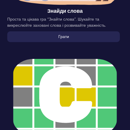
Знайди слова
Проста та цікава гра “Знайти слова”. Шукайте та
викреслюйте заховані слова і розвивайте уважність.
Грати