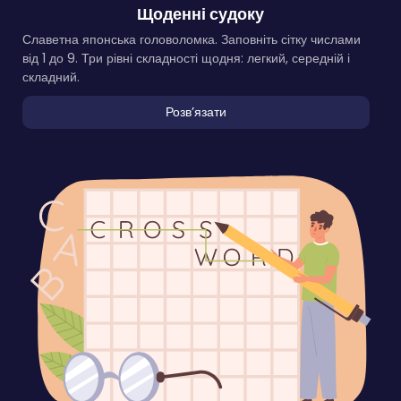
Щоденні судоку
Славетна японська головоломка. Заповніть сітку числами
від 1 до 9. Три рівні складності щодня: легкий, середній і
складний.
Розвʼязати