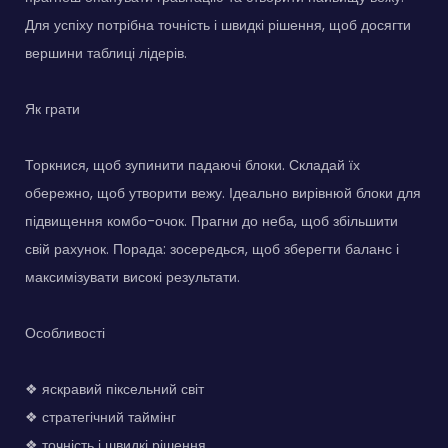
Для успіху потрібна точність і швидкі рішення, щоб досягти
вершини таблиці лідерів.
Як грати
Торкнися, щоб зупинити падаючі блоки. Складай їх
обережно, щоб утворити вежу. Ідеально вирівнюй блоки для
підвищення комбо-очок. Прагни до неба, щоб збільшити
свій рахунок. Порада: зосередься, щоб зберегти баланс і
максимізувати високі результати.
Особливості
❖ яскравий піксельний світ
❖ стратегічний таймінг
❖ точність і швидкі рішення