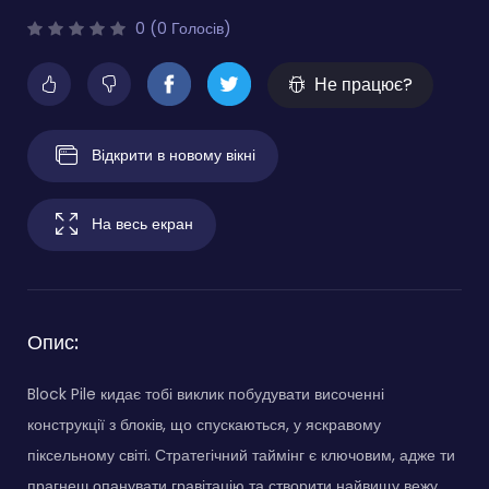
0 (0 Голосів)
Не працює?
Відкрити в новому вікні
На весь екран
Опис:
Block Pile кидає тобі виклик побудувати височенні
конструкції з блоків, що спускаються, у яскравому
піксельному світі. Стратегічний таймінг є ключовим, адже ти
прагнеш опанувати гравітацію та створити найвищу вежу.