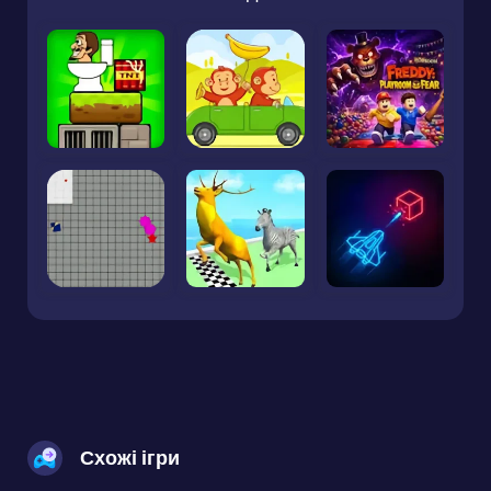
Схожі ігри