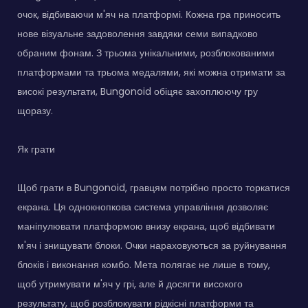
очок, відбиваючи м'яч на платформі. Кожна гра приносить
нове візуальне задоволення завдяки семи випадково
обраним фонам. З трьома унікальними, розблокованими
платформами та трьома медалями, які можна отримати за
високі результати, Bungonoid обіцяє захоплюючу гру
щоразу.
Як грати
Щоб грати в Bungonoid, гравцям потрібно просто торкатися
екрана. Ця однокнопкова система управління дозволяє
маніпулювати платформою внизу екрана, щоб відбивати
м'яч і знищувати блоки. Очки нараховуються за руйнування
блоків і виконання комбо. Мета полягає не лише в тому,
щоб утримувати м'яч у грі, але й досягти високого
результату, щоб розблокувати рідкісні платформи та