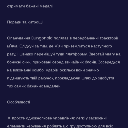
отримати бажані медалі.
Поради та хитрощі
Опанування Bungonoid полягає в передбаченні траєкторії
м'яча. Слідкуй за тим, де м'яч приземлиться наступного
разу, і швидко переміщуй туди платформу. Звертай увагу на
бонусні очки, приховані серед звичайних блоків. Зосередься
на виконанні комбо-ударів, оскільки вони значно
підвищують твій рахунок, прокладаючи шлях до здобуття
тих самих бажаних медалей.
Особливості
❖ просте однокнопкове управління: легкі у засвоєнні
елементи керування роблять цю гру доступною для всіх