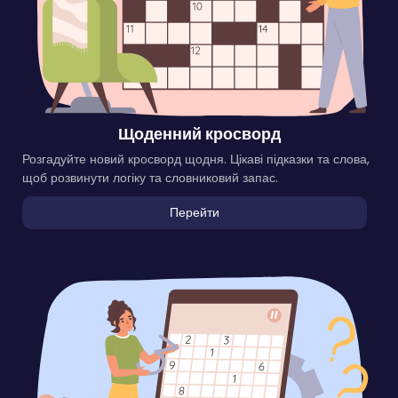
Щоденний кросворд
Розгадуйте новий кросворд щодня. Цікаві підказки та слова,
щоб розвинути логіку та словниковий запас.
Перейти