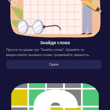
Знайди слова
Проста та цікава гра “Знайти слова”. Шукайте та
викреслюйте заховані слова і розвивайте уважність.
Грати