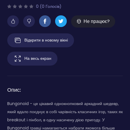
0 (0 Голосів)
Не працює?
Відкрити в новому вікні
На весь екран
Опис:
Bungonoid - це цікавий однокнопковий аркадний шедевр,
який вдало поєднує в собі чарівність класичних ігор, таких як
breakout і пінбол, в одну насичену дією пригоду. У
Bungonoid гравці намагаються набрати якомога більше