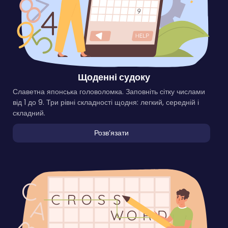
Щоденні судоку
Славетна японська головоломка. Заповніть сітку числами
від 1 до 9. Три рівні складності щодня: легкий, середній і
складний.
Розвʼязати