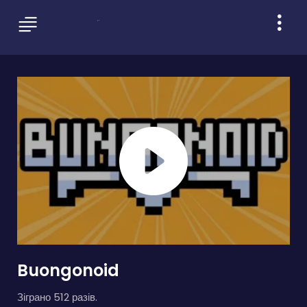
Buongonoid
Зіграно 512 разів.