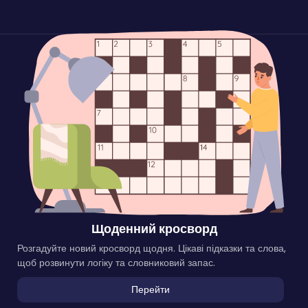
Щоденний кросворд
Розгадуйте новий кросворд щодня. Цікаві підказки та слова,
щоб розвинути логіку та словниковий запас.
Перейти