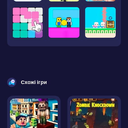
Схожі ігри