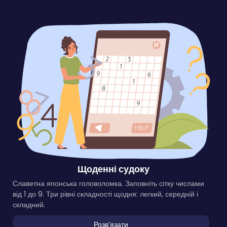
Щоденні судоку
Славетна японська головоломка. Заповніть сітку числами
від 1 до 9. Три рівні складності щодня: легкий, середній і
складний.
Розвʼязати