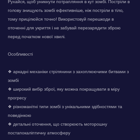
Рухайся, щоб уникнути потрапляння в кут зомбі. Постріли в
голову знищують зомбі ефективніше, ніж постріли в тіло,
тому прицілюйся точно! Використовуй перешкоди в
оточенні для укриття і не забувай перезарядити зброю
перед початком нової хвилі.
Особливості
❖ аркадні механіки стрілянини з захоплюючими битвами з
зомбі
❖ широкий вибір зброї, яку можна покращувати в міру
прогресу
❖ різноманітні типи зомбі з унікальними здібностями та
поведінкою
❖ детальні оточення, що створюють моторошну
постапокаліптичну атмосферу