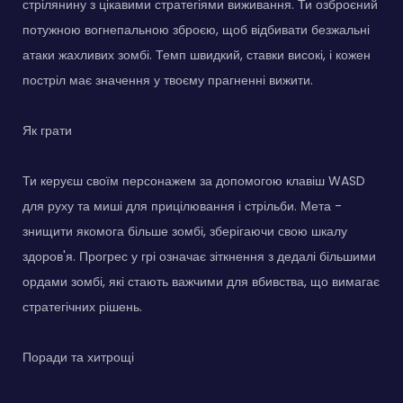
стрілянину з цікавими стратегіями виживання. Ти озброєний
потужною вогнепальною зброєю, щоб відбивати безжальні
атаки жахливих зомбі. Темп швидкий, ставки високі, і кожен
постріл має значення у твоєму прагненні вижити.
Як грати
Ти керуєш своїм персонажем за допомогою клавіш WASD
для руху та миші для прицілювання і стрільби. Мета -
знищити якомога більше зомбі, зберігаючи свою шкалу
здоров'я. Прогрес у грі означає зіткнення з дедалі більшими
ордами зомбі, які стають важчими для вбивства, що вимагає
стратегічних рішень.
Поради та хитрощі