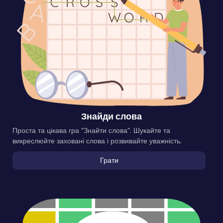
Знайди слова
Проста та цікава гра “Знайти слова”. Шукайте та
викреслюйте заховані слова і розвивайте уважність.
Грати