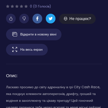
0 (0 Голосів)
Не працює?
Відкрити в новому вікні
На весь екран
Опис:
Ласкаво просимо до світу адреналіну в грі City Cash Race,
яка поєднує елементи автоперегонів, дрифту, грошей та
водіння в захоплюючу та цікаву пригоду! Цей гоночний
шедевр перенесе тебе через яскраві та жваві міські пейзажі,