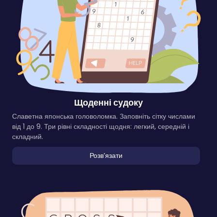
Щоденні судоку
Славетна японська головоломка. Заповніть сітку числами
від 1 до 9. Три рівні складності щодня: легкий, середній і
складний.
Розвʼязати