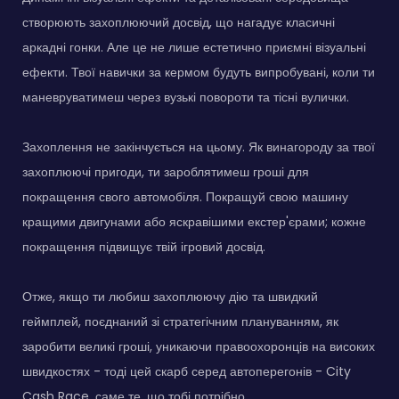
створюють захоплюючий досвід, що нагадує класичні
аркадні гонки. Але це не лише естетично приємні візуальні
ефекти. Твої навички за кермом будуть випробувані, коли ти
маневруватимеш через вузькі повороти та тісні вулички.
Захоплення не закінчується на цьому. Як винагороду за твої
захоплюючі пригоди, ти зароблятимеш гроші для
покращення свого автомобіля. Покращуй свою машину
кращими двигунами або яскравішими екстер'єрами; кожне
покращення підвищує твій ігровий досвід.
Отже, якщо ти любиш захоплюючу дію та швидкий
геймплей, поєднаний зі стратегічним плануванням, як
заробити великі гроші, уникаючи правоохоронців на високих
швидкостях - тоді цей скарб серед автоперегонів - City
Cash Race, саме те, що тобі потрібно.