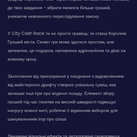
де твоє завдання - зібрати якомога більше грошей,
уникаючи невпинного переслідування закону.
У City Cash Race ти не просто гравець; ти стаєш Королем
Грошей міста. Сюжет гри може здатися простим, але
запевняю, це подорож, наповнена адреналіном та дією на
кожному кроці.
Захоплення від прискорення у поєднанні з задоволенням
від майстерного дрифту створює унікальну суміш, яка
залишає інші ігри про водіння позаду. Елемент збору
грошей під час гонитви на високій швидкості підвищує
напругу кожної миті, роблячи її відмінним вибором для
шанувальників ігор про гроші.
Динамічні візуальні ефекти та деталізовані середовища