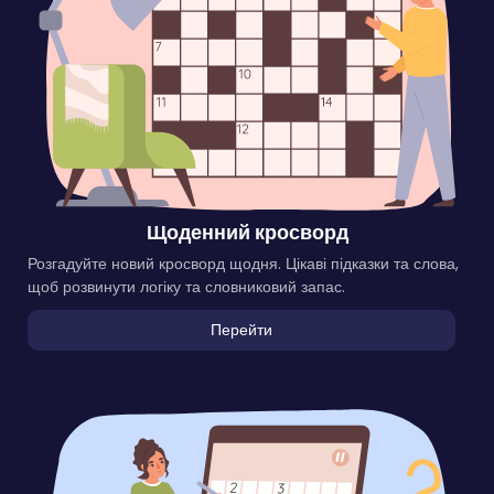
Щоденний кросворд
Розгадуйте новий кросворд щодня. Цікаві підказки та слова,
щоб розвинути логіку та словниковий запас.
Перейти