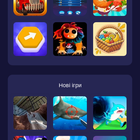
Нові ігри