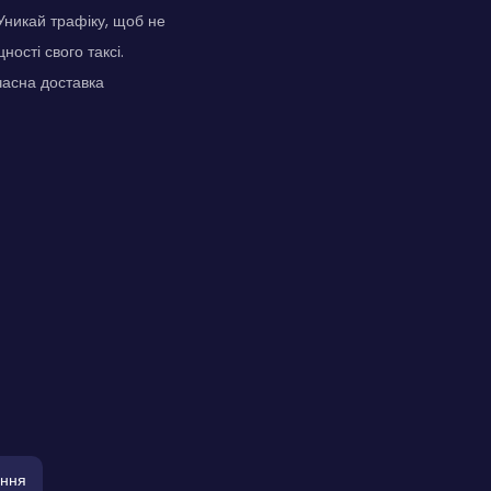
Уникай трафіку, щоб не
ості свого таксі.
часна доставка
іння