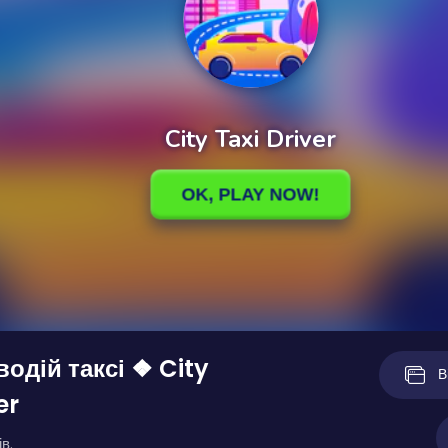
водій таксі ❖ City
В
er
в.