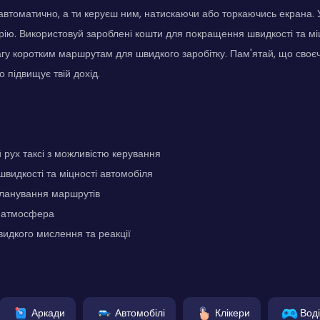
 автоматично, а ти керуєш ним, натискаючи або торкаючись екрана. 
рію. Використовуй зароблені кошти для покращення швидкості та міцн
гу коротким маршрутам для швидкого заробітку. Пам'ятай, що своє
 підвищує твій дохід.
рух таксі з можливістю керування
идкості та міцності автомобіля
планування маршрутів
 атмосфера
идкого мислення та реакції
Аркади
Автомобілі
Клікери
Вод