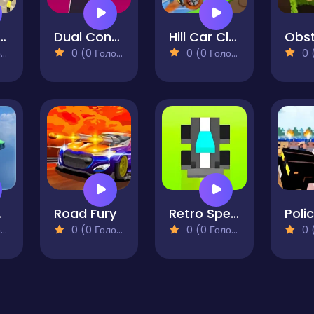
ect Car Parking
Dual Control Racing
Hill Car Climb Mountain Hill Racing
)
0 (0 Голосів)
0 (0 Голосів)
0 (0
Game
Road Fury
Retro Speed 2
)
0 (0 Голосів)
0 (0 Голосів)
0 (0