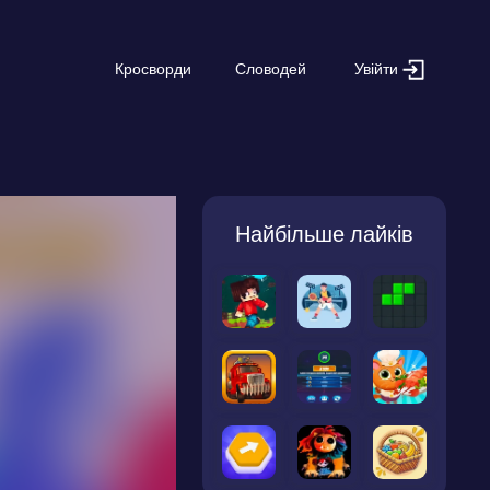
Увійти
Кросворди
Словодей
Найбільше лайків