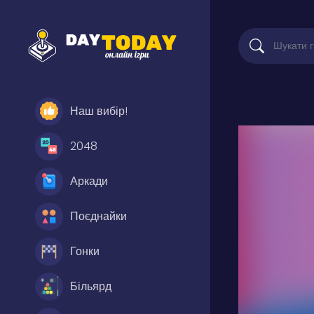
Наш вибір!
2048
Аркади
Поєднайки
Гонки
Більярд