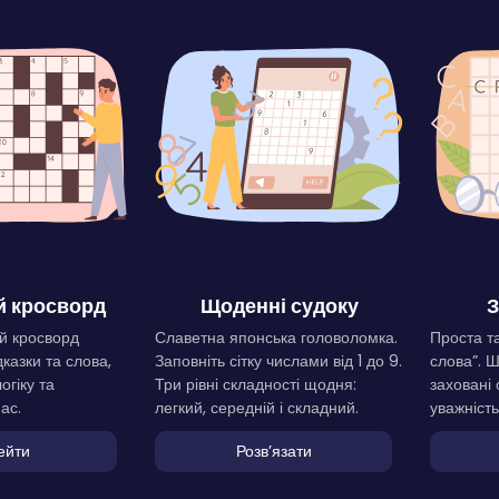
 кросворд
Щоденні судоку
З
й кросворд
Славетна японська головоломка.
Проста та
дказки та слова,
Заповніть сітку числами від 1 до 9.
слова”. 
огіку та
Три рівні складності щодня:
заховані 
ас.
легкий, середній і складний.
уважність
ейти
Розвʼязати