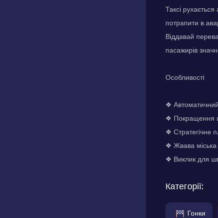
Таксі рухається
потрапити в ава
Віддавай перева
пасажирів значно
Особливості
❖ Автоматичний 
❖ Покращення шв
❖ Стратегічне 
❖ Жвава міська
❖ Виклик для шв
Категорії:
Гонки