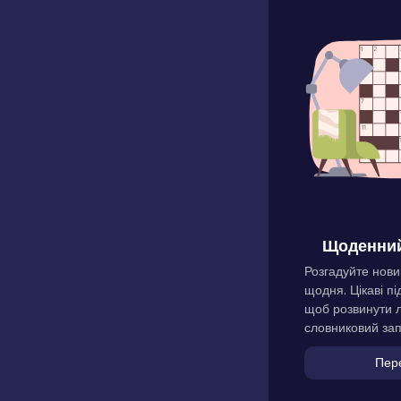
Щоденний
Розгадуйте нови
щодня. Цікаві пі
щоб розвинути л
словниковий зап
Пер