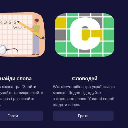
найди слова
Словодей
 цікава гра “Знайти
Wordle-подібна гра українською
Шукайте та викреслюйте
мовою. Щодня відгадуйте
слова і розвивайте
закодоване слово. У вас 6 спроб
.
вгадати слово.
Грати
Грати