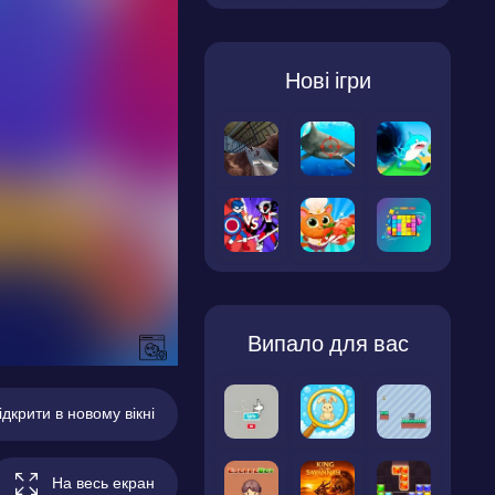
Нові ігри
Випало для вас
ідкрити в новому вікні
На весь екран