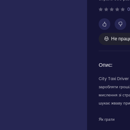
0
Не прац
Опис:
City Taxi Drive
заробляти гроші
мислення зі стр
шукає жваву при
Як грати