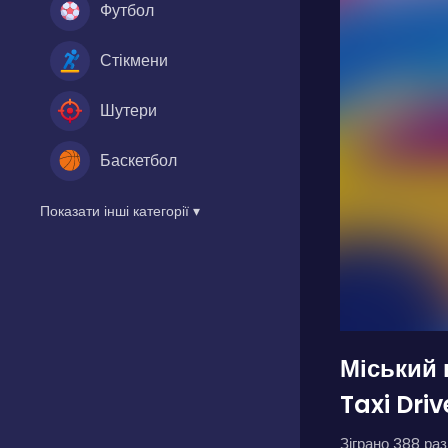
Футбол
Стікмени
Шутери
Баскетбол
Показати інші категорії ▾
Міський 
Taxi Driv
Зіграно 388 разі