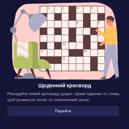
Щоденний кросворд
Розгадуйте новий кросворд щодня. Цікаві підказки та слова,
щоб розвинути логіку та словниковий запас.
Перейти