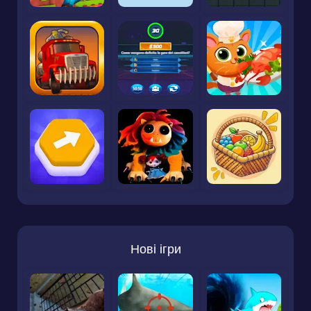
Нові ігри