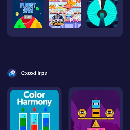
Схожі ігри