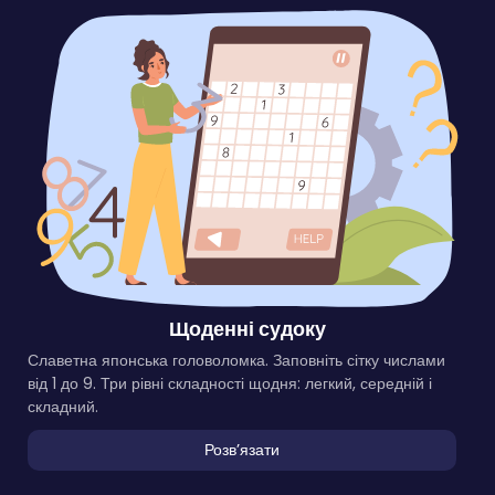
Щоденні судоку
Славетна японська головоломка. Заповніть сітку числами
від 1 до 9. Три рівні складності щодня: легкий, середній і
складний.
Розвʼязати