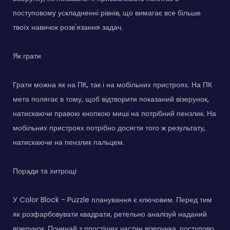
поступовому ускладненні рівнів, що вимагає все більше
твоїх навичок розв'язання задач.
Як грати
Грати можна як на ПК, так і на мобільних пристроях. На ПК
мета полягає в тому, щоб відтворити показаний візерунок,
натискаючи правою кнопкою миші на потрібний пензлик. На
мобільних пристроях потрібно досягти того ж результату,
натискаючи на пензлик пальцем.
Поради та хитрощі
У Color Block - Puzzle планування є ключовим. Перед тим
як розфарбовувати квадрати, ретельно аналізуй наданий
візерунок. Починай з простіших частин візерунка, поступово