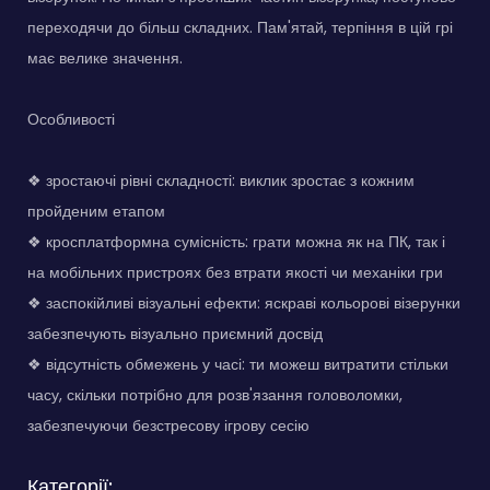
переходячи до більш складних. Пам'ятай, терпіння в цій грі
має велике значення.
Особливості
❖ зростаючі рівні складності: виклик зростає з кожним
пройденим етапом
❖ кросплатформна сумісність: грати можна як на ПК, так і
на мобільних пристроях без втрати якості чи механіки гри
❖ заспокійливі візуальні ефекти: яскраві кольорові візерунки
забезпечують візуально приємний досвід
❖ відсутність обмежень у часі: ти можеш витратити стільки
часу, скільки потрібно для розв'язання головоломки,
забезпечуючи безстресову ігрову сесію
Категорії: