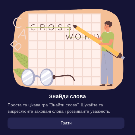
Знайди слова
Проста та цікава гра “Знайти слова”. Шукайте та
викреслюйте заховані слова і розвивайте уважність.
Грати