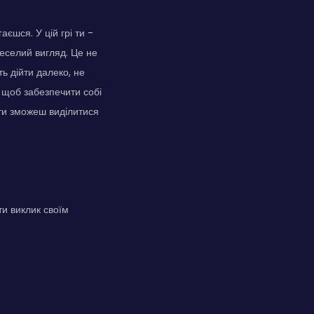
єшся. У цій грі ти -
веселий вигляд. Це не
ь дійти далеко, не
 щоб забезпечити собі
 ти зможеш виділитися
ти виклик своїм