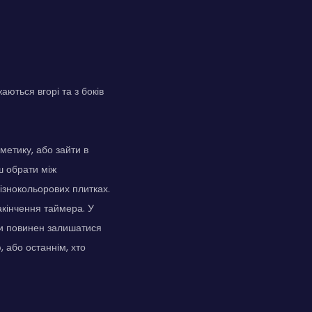
ються вгорі та з боків
метику, або зайти в
ш обрати між
ізнокольорових плитках.
акінчення таймера. У
 Ти повинен залишатися
 або останнім, хто