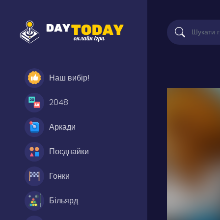
Наш вибір!
2048
Аркади
Поєднайки
Гонки
Більярд