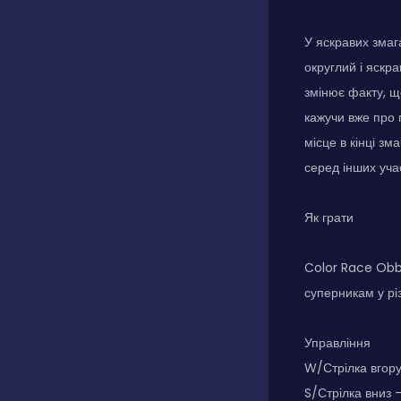
У яскравих змаг
округлий і яскра
змінює факту, щ
кажучи вже про 
місце в кінці з
серед інших учас
Як грати
Color Race Obby
суперникам у рі
Управління
W/Стрілка вгору
S/Стрілка вниз 