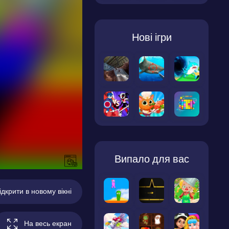
Нові ігри
Випало для вас
ідкрити в новому вікні
На весь екран