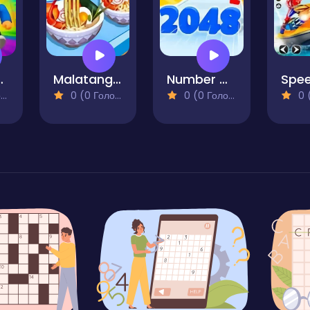
ne Mini-Games
Malatang Master Stack Run 3D
Number Master: Run and Merge
)
0 (0 Голосів)
0 (0 Голосів)
0 (0