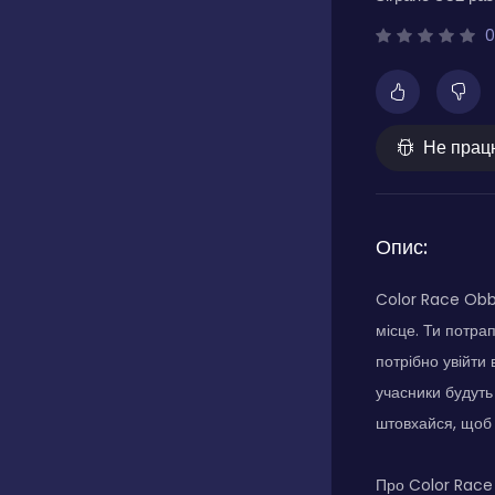
0
Не прац
Опис:
Color Race Obby
місце. Ти потрап
потрібно увійти
учасники будуть 
штовхайся, щоб 
Про Color Rac