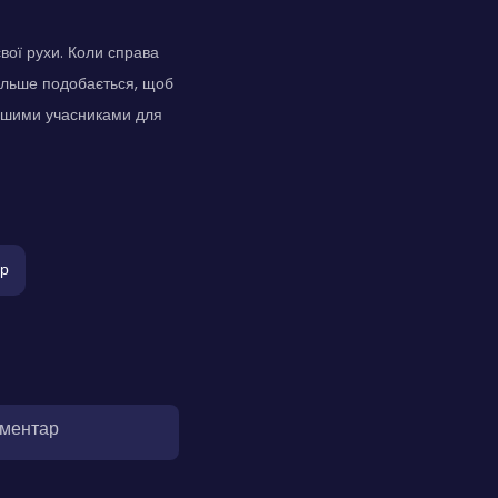
свої рухи. Коли справа
більше подобається, щоб
 іншими учасниками для
єр
оментар