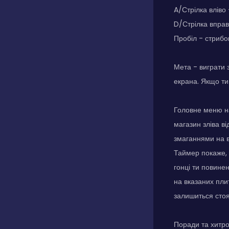
A/Стрілка вліво 
D/Стрілка вправ
Пробіл - стрибо
Мета - виграти 
екрана. Якщо ти
Головне меню на
магазин зліва в
змаганнями на в
Таймер покаже, 
гонці ти повине
на вказаних пли
залишиться стоя
Поради та хитр