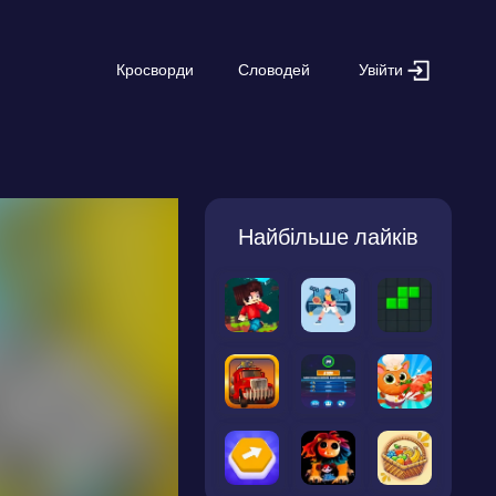
Увійти
Кросворди
Словодей
Найбільше лайків