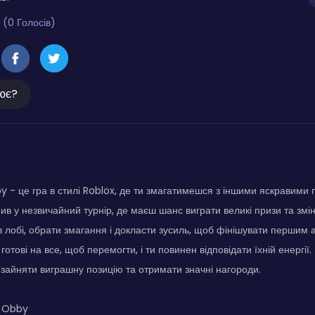
 (0 Голосів)
ює?
 - це гра в стилі Roblox, де ти змагатимешся з іншими яскравим
ив у незвичайний турнір, де маєш шанс виграти великі призи та зміни
 в лобі, обрати змагання і докласти зусиль, щоб фінішувати першим а
готові на все, щоб перемогти, і ти повинен відповідати їхній енергії. 
зайняти виграшну позицію та отримати значні нагороди.
e Obby