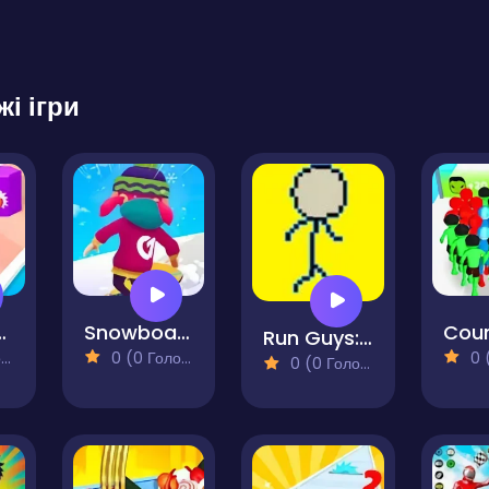
жі ігри
ty Knife Rush
Snowboard Game Party
Run Guys: The Chaos Race
)
0 (0 Голосів)
0 (0
0 (0 Голосів)