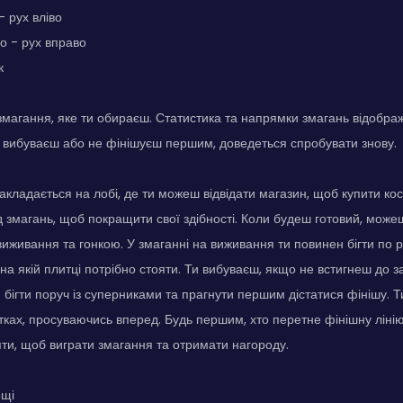
- рух вліво
о - рух вправо
к
змагання, яке ти обираєш. Статистика та напрямки змагань відобража
 вибуваєш або не фінішуєш першим, доведеться спробувати знову.
кладається на лобі, де ти можеш відвідати магазин, щоб купити кос
ід змагань, щоб покращити свої здібності. Коли будеш готовий, може
иживання та гонкою. У змаганні на виживання ти повинен бігти по р
на якій плитці потрібно стояти. Ти вибуваєш, якщо не встигнеш до з
н бігти поруч із суперниками та прагнути першим дістатися фінішу.
тках, просуваючись вперед. Будь першим, хто перетне фінішну лінію,
ти, щоб виграти змагання та отримати нагороду.
ощі