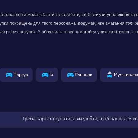
та зона, де ти можеш бігати та стрибати, щоб відчути управління та 
упки покращень для твого персонажа, подумай, яке змагання тобі 
для різних покупок. У обох змаганнях намагайся уникати зіткнень з
Паркур
Io
Раннери
Мультипле
Треба зареєструватися чи увійти, щоб написати к