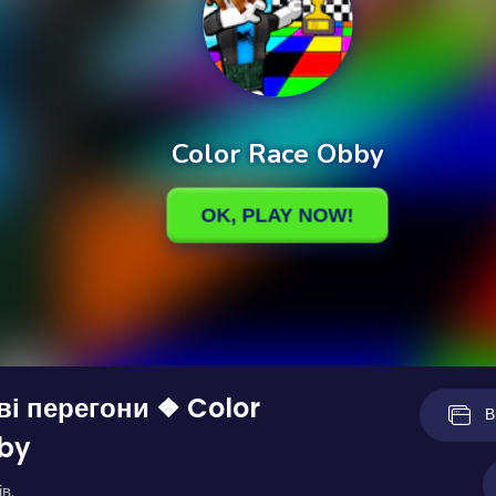
і перегони ❖ Color
В
by
в.