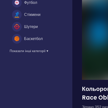
Футбол
Стікмени
Шутери
Баскетбол
Показати інші категорії ▾
Кольоров
Race Ob
Зіграно 352 разі