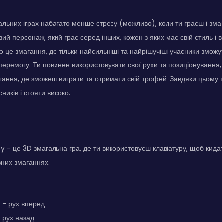
альних іграх набагато менше стресу (можливо), коли ти граєш і змага
вий персонаж, який грає серед інших, кожен з яких має свій стиль і 
о це змагання, де тільки найсильніші та найрішучіші учасники зможут
перемогу. Ти повинен використовувати свої рухи та позиціонування,
магання, де зможеш виграти та отримати свій трофей. Завдяки цьому
ників і стояти високо.
 - це 3D змагальна гра, де ти використовуєш клавіатуру, щоб кида
зних змаганнях.
 - рух вперед
- рух назад