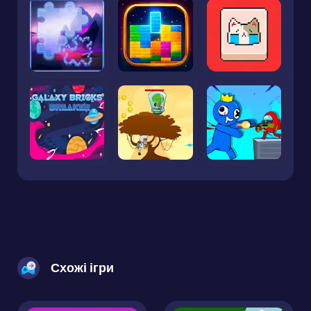
Схожі ігри