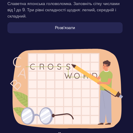
Славетна японська головоломка. Заповніть сітку числами
від 1 до 9. Три рівні складності щодня: легкий, середній і
складний.
Розвʼязати