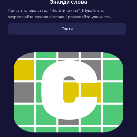
Знайди слова
Проста та цікава гра “Знайти слова”. Шукайте та
викреслюйте заховані слова і розвивайте уважність.
Грати