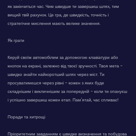
як закінчиться час. Чим швидше ти завершиш шлях, тим
вищий твій рахунок. Це гра, де швидкість, точність і
стратегічне мислення мають велике значення.
Як грати
Керуй своїм автомобілем за допомогою клавіатури або
кнопок на екрані, залежно від твоєї зручності. Твоя мета -
швидко знайти найкоротший шлях через міст. Ти
просуватимешся через рівні - кожен з яких буде
складнішим і викличнішим за попередній - коли ти опануєш
і успішно завершиш кожен етап. Пам'ятай, час спливає!
Поради та хитрощі
Пріоритетним завданням є швидке визначення та побудова