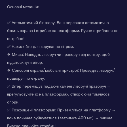
Основні механіки
✅ Автоматичний біг вгору: Ваш персонаж автоматично
біжить вправо і стрибає на платформи. Ручне стрибання не
потрібне!
✅ Нахиляйте для керування вітром:
❖ Миша: Наведіть ліворуч чи праворуч від центру, щоб
підштовхнути вітер.
❖ Сенсорні екрани/мобільні пристрої: Проведіть ліворуч/
праворуч по екрану.
✅ Вітер переміщує падаючі камені ліворуч/праворуч —
врегульовуйте їх на платформах, створюючи тимчасові
опори.
✅ Розкришені платформи: Приземліться на платформу →
вона починає руйнуватися (затримка 400 мс) → зникає.
Вчасно плануйте стрибки!