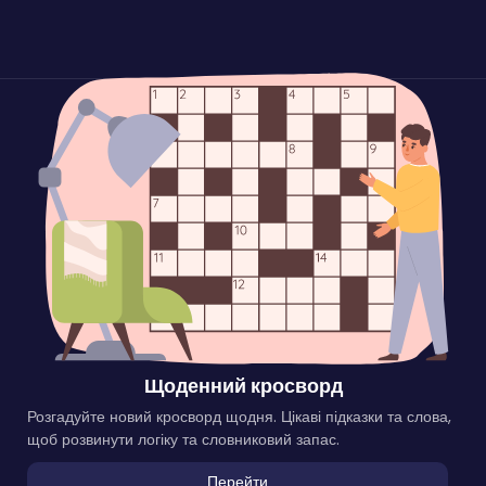
Щоденний кросворд
Розгадуйте новий кросворд щодня. Цікаві підказки та слова,
щоб розвинути логіку та словниковий запас.
Перейти