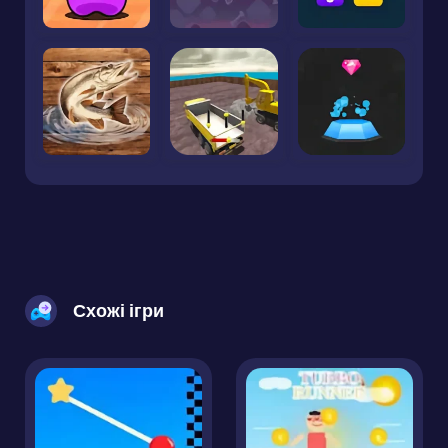
Схожі ігри