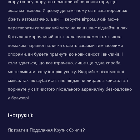
вгору і знову вгору, до неможливої вершини гори, що
здається живою. У цьому динамічному світі ваш персонаж
біжить автоматично, а ви — керуєте вітром, який може
перетворити світанковий хаос на ваш шанс віднайти шлях.
Крізь запаморочливий потік падаючих каменів, які як за
помахом чарівної палички стають вашими тимчасовими
опорами, ви будете прагнути до нових висот і викликів. І
коли здається, що все втрачено, лише ще одна спроба
може змінити вашу історію успіху. Відкрийте різноманітні
скінси, такі як шуба йєті, тінь ніндзя чи лицарь з кристалів, і
пориньте у світ чистого піксельного адреналіну безкоштовно
у браузері.
Інструкції:
Як грати в Подолання Крутих Схилів?