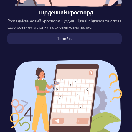
Щоденний кросворд
Розгадуйте новий кросворд щодня. Цікаві підказки та слова,
щоб розвинути логіку та словниковий запас.
Перейти