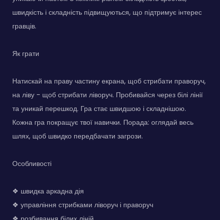
швидкість і складність підвищуються, що підтримує інтерес
гравців.
Як грати
Натискай на праву частину екрана, щоб стрибати праворуч,
на ліву - щоб стрибати ліворуч. Пробивайся через білі лінії
та уникай перешкод. Гра стає швидшою і складнішою.
Кожна гра покращує твої навички. Порада: оглядай весь
шлях, щоб швидко передбачати загрози.
Особливості
❖ швидка аркадна дія
❖ управління стрибками ліворуч і праворуч
❖ розбивання білих ліній