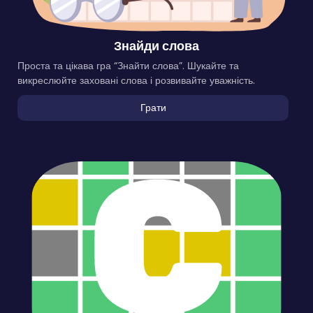
Знайди слова
Проста та цікава гра “Знайти слова”. Шукайте та
викреслюйте заховані слова і розвивайте уважність.
Грати