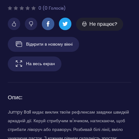
0 (0 Голосів)
Не працює?
Відкрити в новому вікні
На весь екран
Опис:
Jumpy Ball кидає виклик твоїм рефлексам завдяки швидкій
аркадній дії. Керуй стрибучим м'ячиком, натискаючи, щоб
стрибати ліворуч або праворуч. Розбивай білі лінії, вміло
уникаючи пасток. З кожним рівнем складність зростає,