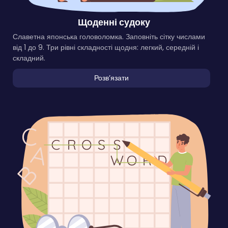
Щоденні судоку
Славетна японська головоломка. Заповніть сітку числами
від 1 до 9. Три рівні складності щодня: легкий, середній і
складний.
Розвʼязати