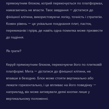
прямокутним блоком, котрий перекочується по платформах,
намагаючись не впасти. Твоє завдання — дістатися до
фінішної клітини, використовуючи логіку, точність і стратегію.
Кожен рівень — це унікальне поєднання плит, пасток,
перемикачів і прірв, де навіть одна помилка може призвести
до падіння.
Як грати?
Керуй прямокутним блоком, перекочуючи його по плитковій
платформі. Мета — дістатися до фінішної клітини, не
впавши в безодню. Блок може стояти вертикально або
лежати горизонтально, і це впливає на його поведінку —
наприклад, він може активувати деякі кнопки лише у
вертикальному положенні.