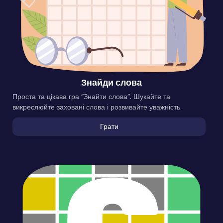
Знайди слова
Проста та цікава гра “Знайти слова”. Шукайте та
викреслюйте заховані слова і розвивайте уважність.
Грати