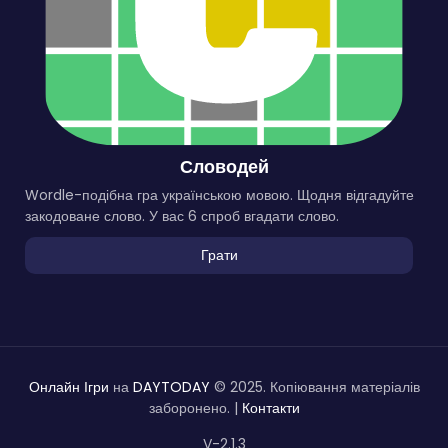
Словодей
Wordle-подібна гра українською мовою. Щодня відгадуйте
закодоване слово. У вас 6 спроб вгадати слово.
Грати
Онлайн Ігри
на
DAYTODAY
© 2025. Копіювання матеріалів
заборонено. |
Контакти
V-2.1.3