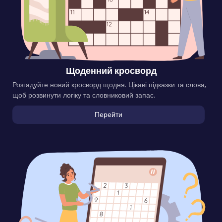
Щоденний кросворд
Розгадуйте новий кросворд щодня. Цікаві підказки та слова,
щоб розвинути логіку та словниковий запас.
Перейти