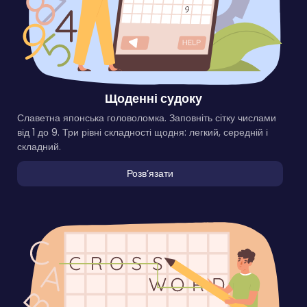
Щоденні судоку
Славетна японська головоломка. Заповніть сітку числами
від 1 до 9. Три рівні складності щодня: легкий, середній і
складний.
Розвʼязати