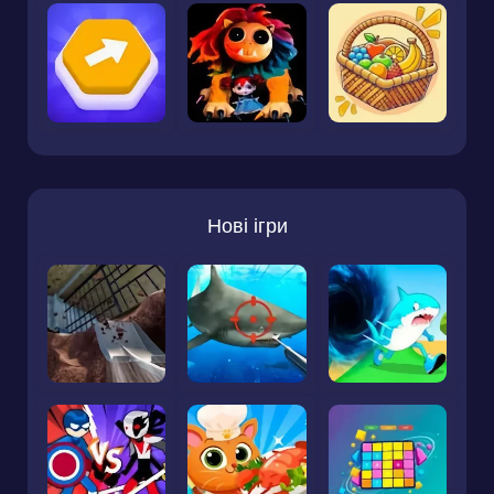
Нові ігри