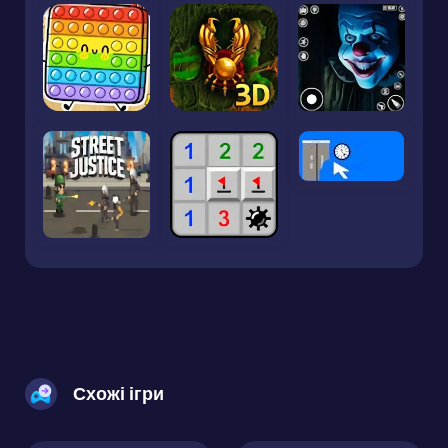
Схожі ігри