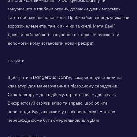
й інстинктам виживання. У Dangerous Danny ти
занурюєшся в глибини океану, долаючи диких морських
істот і небезпечні перешкоди. Пробивайся вперед, уникаючи
ворожих елементів, таких як міни та скелі. Мета Дані?
Досягти найглибшого занурення в історії. Чи зможеш ти
допомогти йому встановити новий рекорд?
Як грати
Щоб грати в Dangerous Danny, використовуй стрілки на
клавіатурі для маневрування в підводному середовищі.
Стрілка вгору - для підйому, стрілка вниз - для спуску.
Використовуй стрілки вліво та вправо, щоб обійти
перешкоди. Будь швидким у своїх рефлексах - кожна
перешкода може бути смертельною для Дані.