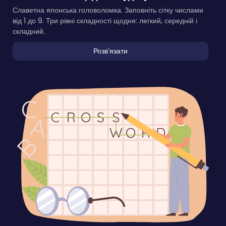
Славетна японська головоломка. Заповніть сітку числами
від 1 до 9. Три рівні складності щодня: легкий, середній і
складний.
Розвʼязати