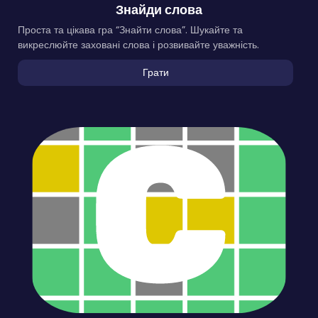
Знайди слова
Проста та цікава гра “Знайти слова”. Шукайте та
викреслюйте заховані слова і розвивайте уважність.
Грати