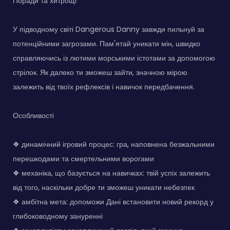
Поради та хитрощі
У підводному світі Dangerous Danny завжди пильнуй за
потенційними загрозами. Пам'ятай уникати мін, швидко
справляючись із лютими морськими істотами за допомогою
стрілок. Як далеко ти зможеш зайти, значною мірою
залежить від твоїх рефлексів і навичок передбачення.
Особливості
❖ динамічний ігровий процес: гра, наповнена безжальними
перешкодами та смертельними ворогами
❖ механіка, що базується на навичках: твій успіх залежить
від того, наскільки добре ти зможеш уникати небезпек
❖ амбітна мета: допоможи Дані встановити новий рекорд у
глибоководному зануренні