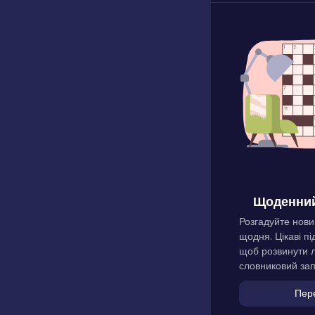
Щоденний
Розгадуйте нови
щодня. Цікаві пі
щоб розвинути л
словниковий зап
Пер