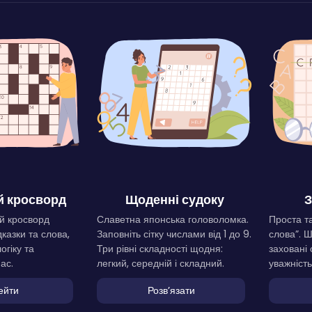
 кросворд
Щоденні судоку
З
й кросворд
Славетна японська головоломка.
Проста та
дказки та слова,
Заповніть сітку числами від 1 до 9.
слова”. 
огіку та
Три рівні складності щодня:
заховані 
ас.
легкий, середній і складний.
уважність
ейти
Розвʼязати