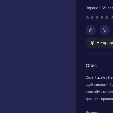
Зіграно 355 раз
0
Не прац
Опис:
Dice Puzzles Ne
щоб створити бі
стає обмеженим,
досягти вершини
Як грати