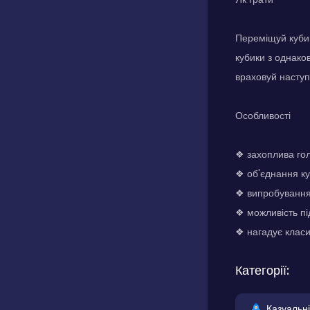
Переміщуй кубик
кубики з однако
враховуй наступ
Особливості
❖ захоплива гол
❖ об'єднання ку
❖ випробування 
❖ можливість пі
❖ нагадує клас
Категорії:
Казуальні