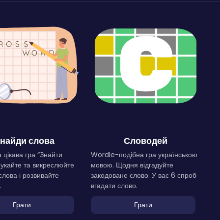
найди слова
Словодей
 цікава гра “Знайти
Wordle-подібна гра українською
Шукайте та викреслюйте
мовою. Щодня відгадуйте
слова і розвивайте
закодоване слово. У вас 6 спроб
.
вгадати слово.
Грати
Грати