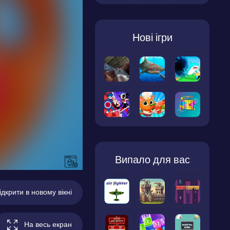
Нові ігри
Випало для вас
ідкрити в новому вікні
На весь екран