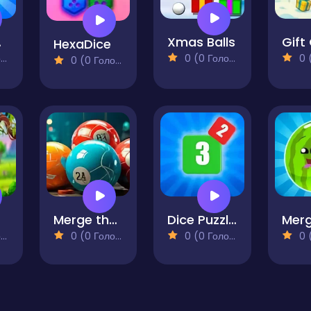
ure!
Xmas Balls
Gift
HexaDice
)
0 (0 Голосів)
0 (0
0 (0 Голосів)
ce
Merge the Balls 2048 Billiards!
Dice Puzzles!
)
0 (0 Голосів)
0 (0 Голосів)
0 (0