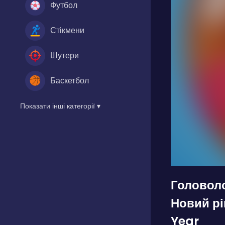
Футбол
Стікмени
Шутери
Баскетбол
Показати інші категорії ▾
Головоло
Новий рі
Year