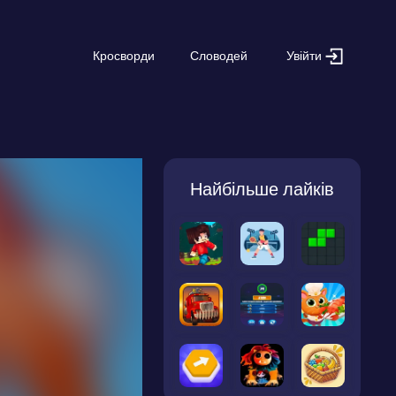
Увійти
Кросворди
Словодей
Найбільше лайків