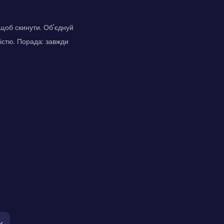
 щоб скинути. Об'єднуй
істю. Порада: завжди
у