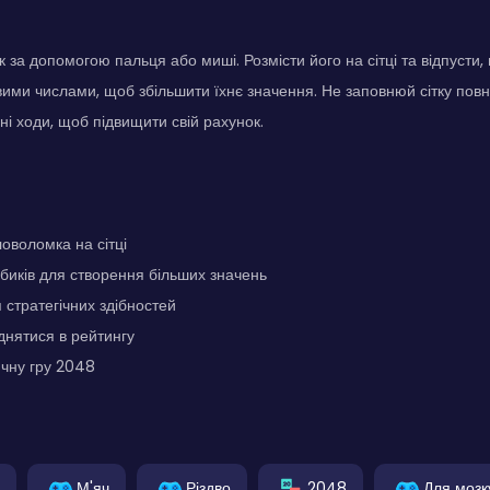
 за допомогою пальця або миші. Розмісти його на сітці та відпусти,
вими числами, щоб збільшити їхнє значення. Не заповнюй сітку повн
ні ходи, щоб підвищити свій рахунок.
оволомка на сітці
биків для створення більших значень
стратегічних здібностей
днятися в рейтингу
ичну гру 2048
М'яч
Різдво
2048
Для мозк