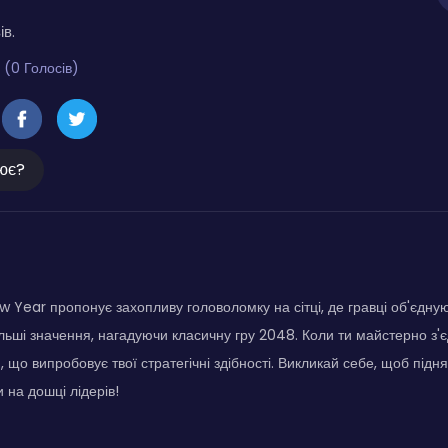
ів.
 (0 Голосів)
ює?
w Year пропонує захопливу головоломку на сітці, де гравці об'єдную
льші значення, нагадуючи класичну гру 2048. Коли ти майстерно з'єд
 що випробовує твої стратегічні здібності. Викликай себе, щоб підня
 на дошці лідерів!