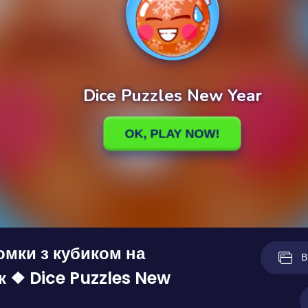
мки з кубиком на
В
к ❖ Dice Puzzles New