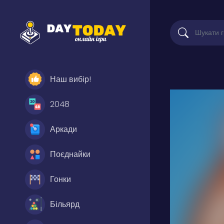
Наш вибір!
2048
Аркади
Поєднайки
Гонки
Більярд