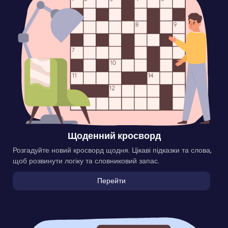
Щоденний кросворд
Розгадуйте новий кросворд щодня. Цікаві підказки та слова,
щоб розвинути логіку та словниковий запас.
Перейти