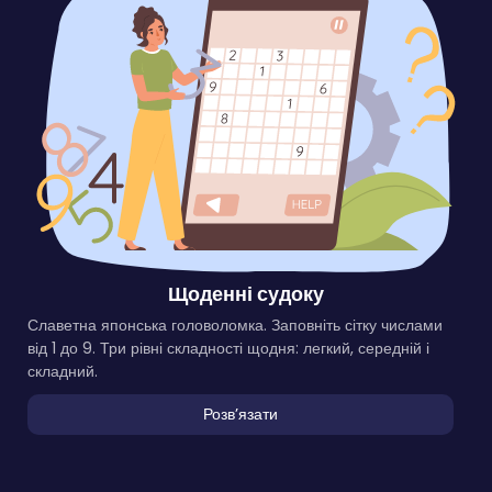
Щоденні судоку
Славетна японська головоломка. Заповніть сітку числами
від 1 до 9. Три рівні складності щодня: легкий, середній і
складний.
Розвʼязати