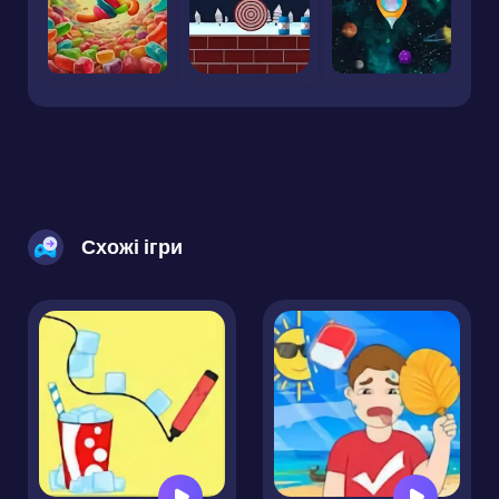
Схожі ігри