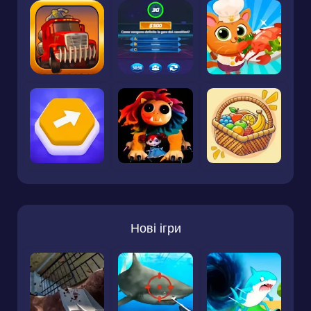
Нові ігри