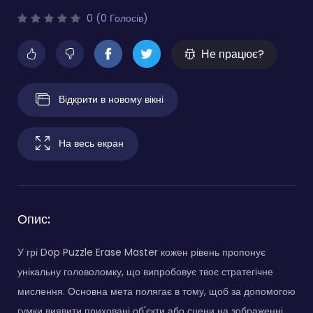
0 (0 Голосів)
Не працює?
Відкрити в новому вікні
На весь екран
Опис:
У грі Dop Puzzle Erase Master кожен рівень пропонує
унікальну головоломку, що випробовує твоє стратегічне
мислення. Основна мета полягає в тому, щоб за допомогою
гумки виявити приховані об'єкти або сцени на зображенні.