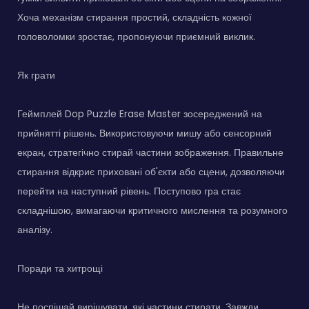
Хоча механізм стирання простий, складність кожної
головоломки зростає, пропонуючи приємний виклик.
Як грати
Геймплей Dop Puzzle Erase Master зосереджений на
прийнятті рішень. Використовуючи мишу або сенсорний
екран, стратегічно стирай частини зображення. Правильне
стирання відкриє приховані об'єкти або сцени, дозволяючи
перейти на наступний рівень. Поступово гра стає
складнішою, вимагаючи критичного мислення та розумного
аналізу.
Поради та хитрощі
Не поспішай вирішувати, які частини стирати. Завжди