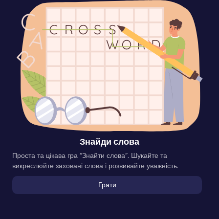
Знайди слова
Проста та цікава гра “Знайти слова”. Шукайте та
викреслюйте заховані слова і розвивайте уважність.
Грати