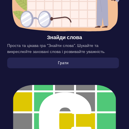
Знайди слова
Проста та цікава гра “Знайти слова”. Шукайте та
викреслюйте заховані слова і розвивайте уважність.
Грати