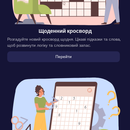
Щоденний кросворд
Розгадуйте новий кросворд щодня. Цікаві підказки та слова,
щоб розвинути логіку та словниковий запас.
Перейти