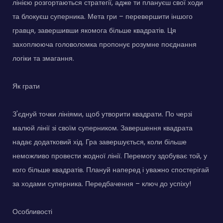
лінією розгортаються стратегії, адже ти плануєш свої ходи
та блокуєш суперника. Мета гри – перевершити іншого
гравця, завершивши якомога більше квадратів. Ця
захоплююча головоломка пропонує розумне поєднання
логіки та змагання.
Як грати
З'єднуй точки лініями, щоб утворити квадрати. По черзі
малюй лінії зі своїм суперником. Завершення квадрата
надає додатковий хід. Гра завершується, коли більше
неможливо провести жодної лінії. Перемогу здобуває той, у
кого більше квадратів. Плануй наперед і уважно спостерігай
за ходами суперника. Передбачення – ключ до успіху!
Особливості