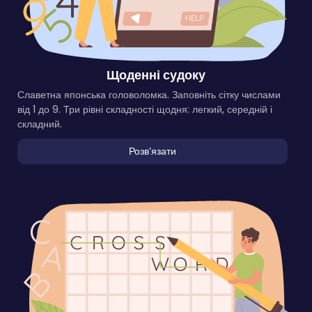
Щоденні судоку
Славетна японська головоломка. Заповніть сітку числами
від 1 до 9. Три рівні складності щодня: легкий, середній і
складний.
Розвʼязати