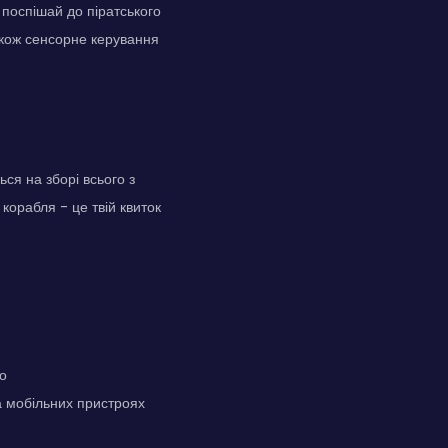
, поспішай до піратського
також сенсорне керування
я на зборі всього з
 корабля - це твій квиток
о
а мобільних пристроях