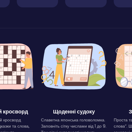
 кросворд
Щоденні судоку
З
й кросворд
Славетна японська головоломка.
Проста та
дказки та слова,
Заповніть сітку числами від 1 до 9.
слова”. 