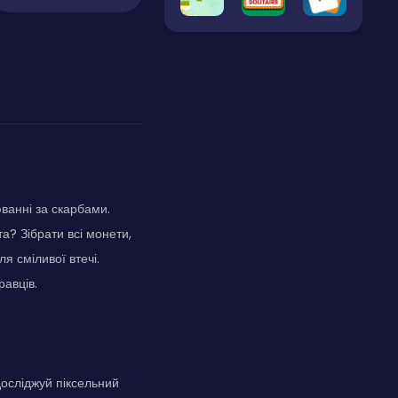
ванні за скарбами.
а? Зібрати всі монети,
ля сміливої втечі.
равців.
досліджуй піксельний