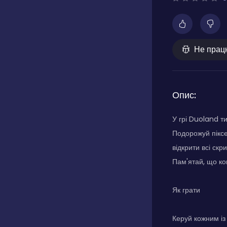
Не прац
Опис:
У грі Duoland т
Подорожуй піксе
відкрити всі скр
Пам'ятай, що ко
Як грати
Керуй кожним із