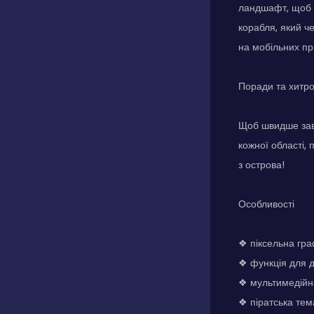
ландшафт, щоб зн
корабля, який ч
на мобільних пр
Поради та хитр
Щоб швидше заве
кожної області, 
з острова!
Особливості
❖ піксельна гра
❖ функція для д
❖ мультимедійна
❖ піратська тем