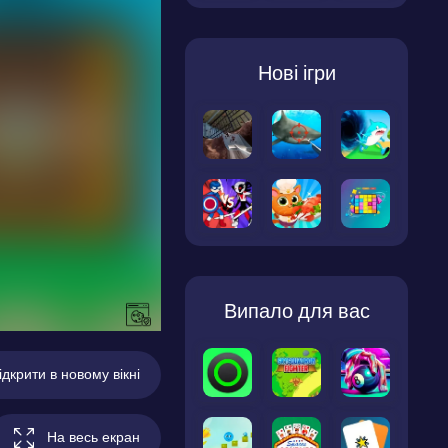
Нові ігри
Випало для вас
ідкрити в новому вікні
На весь екран