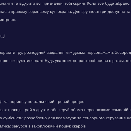
айти та відкрити всі призначені тобі скрині. Коли все буде зібрано
екає в правому верхньому куті екрана. Для зручності гри доступне 
истроях.
ощі
ршити гру, розподіляй завдання між двома персонажами. Зосередьс
перш ніж рухатися далі. Будь уважним до раптової появи піратського
фіка: поринь у ностальгічний ігровий процес
вох гравців: грай з другом або керуй обома персонажами самостійн
 сумісність: розроблено для клавіатури та сенсорного керування н
атика: занурся в захоплюючий пошук скарбів