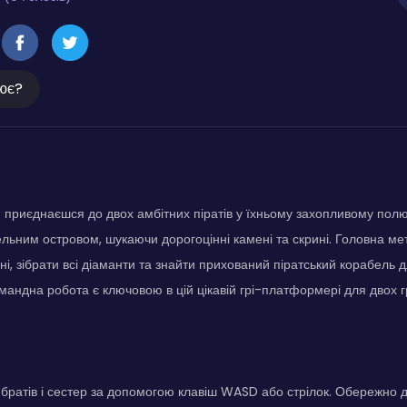
ює?
и приєднаєшся до двох амбітних піратів у їхньому захопливому полю
льним островом, шукаючи дорогоцінні камені та скрині. Головна мет
ині, зібрати всі діаманти та знайти прихований піратський корабель д
мандна робота є ключовою в цій цікавій грі-платформері для двох г
 братів і сестер за допомогою клавіш WASD або стрілок. Обережно 