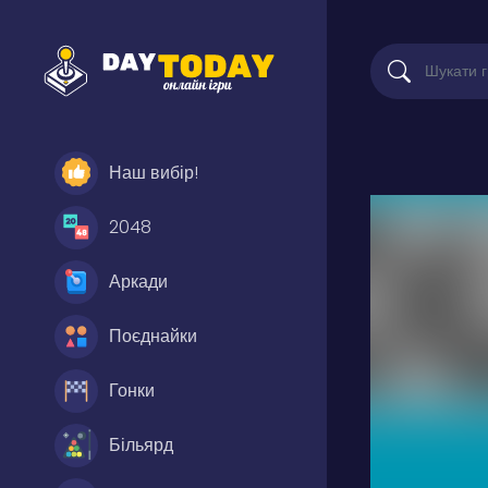
Наш вибір!
2048
Аркади
Поєднайки
Гонки
Більярд