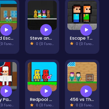
Squid Escape But Blockworld
Steve and Alex vs Fnaf
Escape The Sewer
 Голосів)
0 (0 Голосів)
0 (0 Голосів)
Obby Papa Pizzas Escape
Redpool Skyblock 2 Player
456 vs Thanos
 Голосів)
0 (0 Голосів)
0 (0 Голосів)