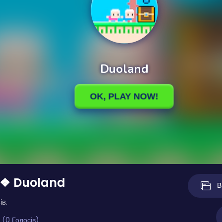
 ❖ Duoland
В
ів.
 (0 Голосів)