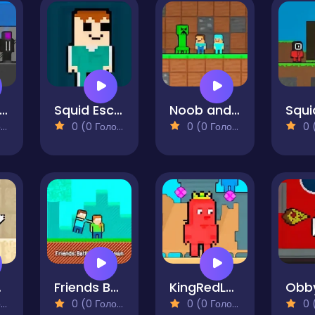
ibidi vs Noob & Cameraman
Squid Escape Game
Noob and Pro Monster School
)
0 (0 Голосів)
0 (0 Голосів)
0 (0
land
Friends Battle Knock Down
KingRedLand
)
0 (0 Голосів)
0 (0 Голосів)
0 (0