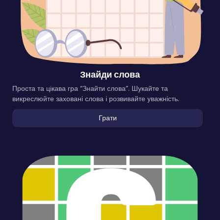
Знайди слова
Проста та цікава гра “Знайти слова”. Шукайте та
викреслюйте заховані слова і розвивайте уважність.
Грати