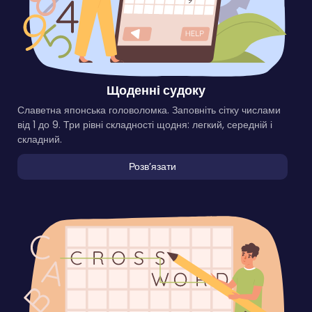
Щоденні судоку
Славетна японська головоломка. Заповніть сітку числами
від 1 до 9. Три рівні складності щодня: легкий, середній і
складний.
Розвʼязати