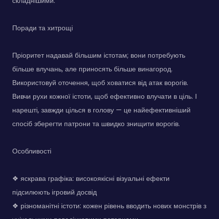
складнішими.
Поради та хитрощі
Пріоритет надавай більшим істотам; вони потребують
більше влучань, але приносять більше винагород.
Використовуй оточення, щоб ховатися від атак ворогів.
Вивчи рухи кожної істоти, щоб ефективно влучати в ціль. І
нарешті, завжди цілься в голову — це найефективніший
спосіб зберегти патрони та швидко знищити ворогів.
Особливості
❖ яскрава графіка: високоякісні візуальні ефекти
підсилюють ігровий досвід
❖ різноманітні істоти: кожен рівень вводить нових монстрів з