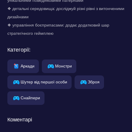
унікальними поведінковими патернами
❖ детальні середовища: досліджуй різні рівні з витонченими
дизайнами
❖ управління боєприпасами: додає додатковий шар
стратегічного геймплею
Категорії:
Аркади
Монстри
Шутер від першої особи
Зброя
Снайпери
Коментарі