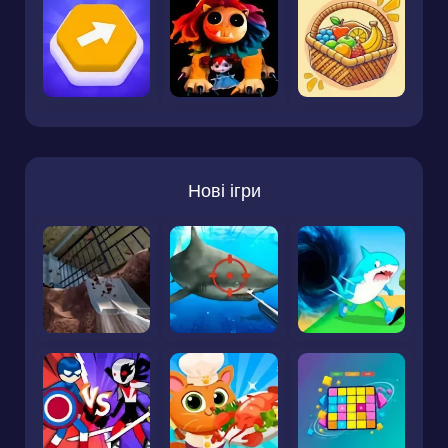
Нові ігри