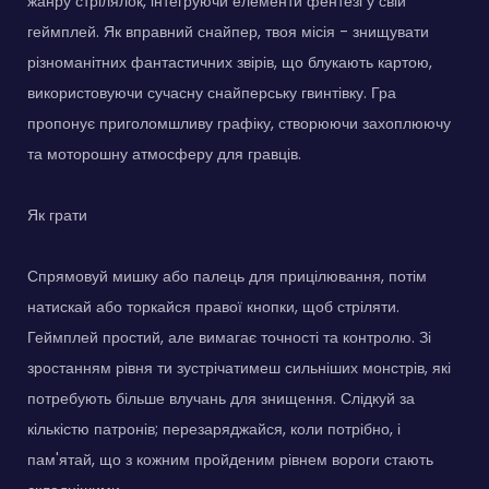
жанру стрілялок, інтегруючи елементи фентезі у свій
геймплей. Як вправний снайпер, твоя місія - знищувати
різноманітних фантастичних звірів, що блукають картою,
використовуючи сучасну снайперську гвинтівку. Гра
пропонує приголомшливу графіку, створюючи захоплюючу
та моторошну атмосферу для гравців.
Як грати
Спрямовуй мишку або палець для прицілювання, потім
натискай або торкайся правої кнопки, щоб стріляти.
Геймплей простий, але вимагає точності та контролю. Зі
зростанням рівня ти зустрічатимеш сильніших монстрів, які
потребують більше влучань для знищення. Слідкуй за
кількістю патронів; перезаряджайся, коли потрібно, і
пам'ятай, що з кожним пройденим рівнем вороги стають