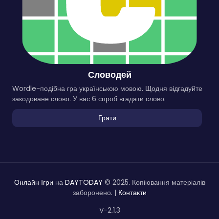
Словодей
Wordle-подібна гра українською мовою. Щодня відгадуйте
закодоване слово. У вас 6 спроб вгадати слово.
Грати
Онлайн Ігри
на
DAYTODAY
© 2025. Копіювання матеріалів
заборонено. |
Контакти
V-2.1.3