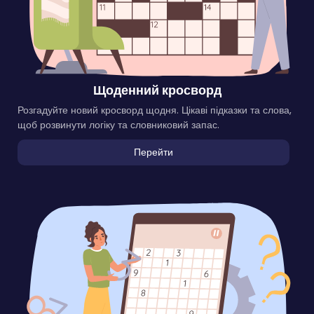
Щоденний кросворд
Розгадуйте новий кросворд щодня. Цікаві підказки та слова,
щоб розвинути логіку та словниковий запас.
Перейти