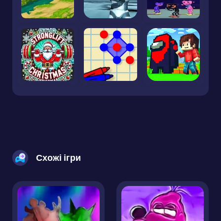
Схожі ігри