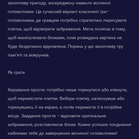
захопливу пригоду, зосереджену навколо вогняної
головоломки. Це сучасний варіант класичної гри-
головоломки, де гравцям потрібно стратегічно пересувати
плитки, щоб відтворити зображення. Мета полягає в тому,
щоб маніпулювати блоками, поки розкидана картина не
буде бездоганно відновлена. Поринь у цю захопливу гру
пам'яті та візерунків.
Як грати
Керування просте: потрібно лише торкнутися або клікнути,
щоб перемістити плитки. Вибери плитку, натиснувши або
торкнувшись її на екрані, а потім перемісти її в потрібне
місце. Завдання просте - відновити оригінальне
зображення, розставляючи блоки. Кожне успішне поєднання
наближає тебе до завершення вогняної головоломки!