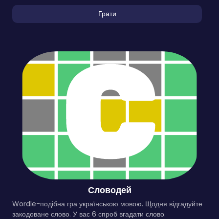
Грати
Словодей
Wordle-подібна гра українською мовою. Щодня відгадуйте
закодоване слово. У вас 6 спроб вгадати слово.