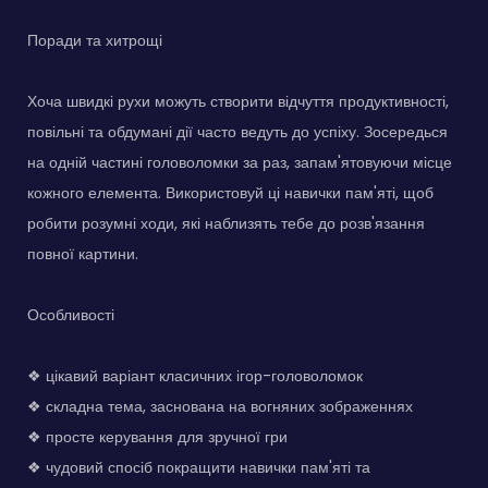
Поради та хитрощі
Хоча швидкі рухи можуть створити відчуття продуктивності,
повільні та обдумані дії часто ведуть до успіху. Зосередься
на одній частині головоломки за раз, запам'ятовуючи місце
кожного елемента. Використовуй ці навички пам'яті, щоб
робити розумні ходи, які наблизять тебе до розв'язання
повної картини.
Особливості
❖ цікавий варіант класичних ігор-головоломок
❖ складна тема, заснована на вогняних зображеннях
❖ просте керування для зручної гри
❖ чудовий спосіб покращити навички пам'яті та