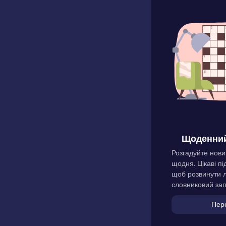
Щоденний
Розгадуйте нови
щодня. Цікаві пі
щоб розвинути л
словниковий зап
Пер