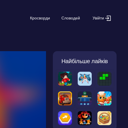
Увійти
Кросворди
Словодей
Найбільше лайків