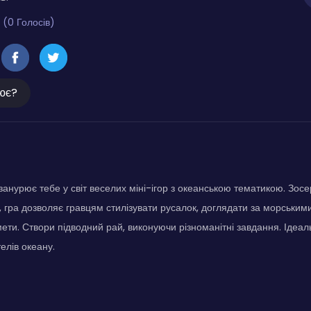
 (0 Голосів)
ює?
занурює тебе у світ веселих міні-ігор з океанською тематикою. Зос
, гра дозволяє гравцям стилізувати русалок, доглядати за морським
ети. Створи підводний рай, виконуючи різноманітні завдання. Ідеа
елів океану.