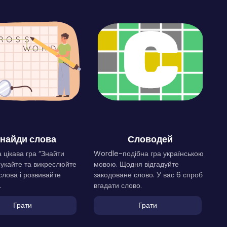
найди слова
Словодей
 цікава гра “Знайти
Wordle-подібна гра українською
Шукайте та викреслюйте
мовою. Щодня відгадуйте
слова і розвивайте
закодоване слово. У вас 6 спроб
.
вгадати слово.
Грати
Грати