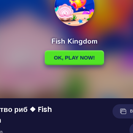
тво риб ❖ Fish
В
m
в.