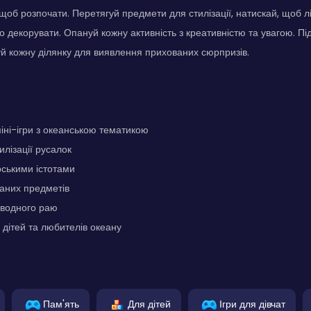
щоб розпочати. Перетягуй предмети для стилізації, натискай, щоб лі
 декорувати. Опануй кожну активність з креативністю та увагою. Під
й кожну ділянку для виявлення прихованих сюрпризів.
міні-ігри з океанською тематикою
илізації русалок
ськими істотами
аних предметів
дводного раю
 дітей та любителів океану
Пам'ять
Для дітей
Ігри для дівчат