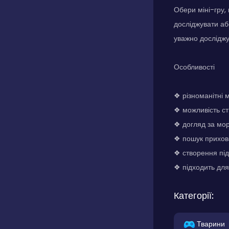
Обери міні-гру, 
досліджувати або
уважно досліджу
Особливості
❖ різноманітні 
❖ можливість ст
❖ догляд за мор
❖ пошук прихов
❖ створення пі
❖ підходить для
Категорії:
Тварини