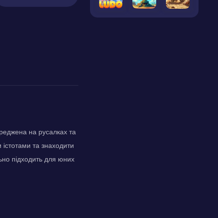
ереджена на русалках та
и істотами та знаходити
льно підходить для юних