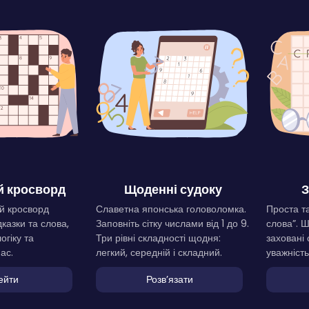
 кросворд
Щоденні судоку
З
й кросворд
Славетна японська головоломка.
Проста та
дказки та слова,
Заповніть сітку числами від 1 до 9.
слова”. 
огіку та
Три рівні складності щодня:
заховані 
ас.
легкий, середній і складний.
уважність
ейти
Розвʼязати