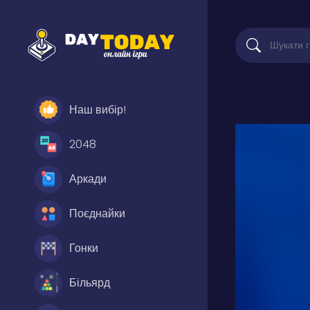
Наш вибір!
2048
Аркади
Поєднайки
Гонки
Більярд