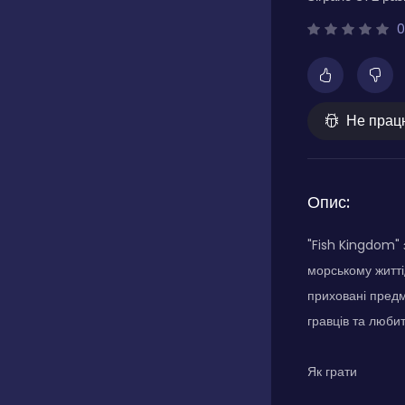
0
Не прац
Опис:
"Fish Kingdom" 
морському житті
приховані предм
гравців та любит
Як грати