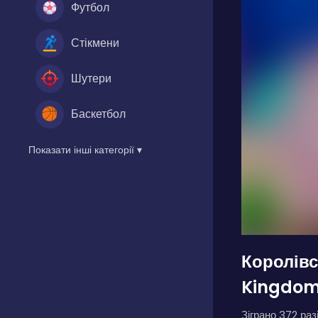
Футбол
Стікмени
Шутери
Баскетбол
Показати інші категорії ▾
Королівс
Kingdo
Зіграно 372 разі