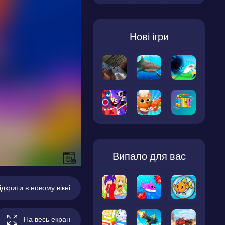
Нові ігри
Випало для вас
ідкрити в новому вікні
На весь екран