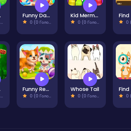
keeper
Funny Daycare
Kid Mermaids Coloring
)
0 (0 Голосів)
0 (0 Голосів)
0 (0
enge
Funny Rescue Pet
Whose Tail
)
0 (0 Голосів)
0 (0 Голосів)
0 (0