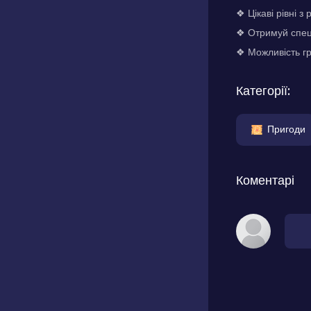
❖ Цікаві рівні 
❖ Отримуй спеці
❖ Можливість г
Категорії:
Пригоди
Коментарі