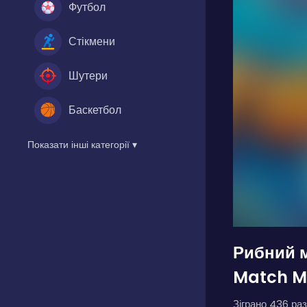
Футбол
Стікмени
Шутери
Баскетбол
Показати інші категорії ▾
Рибний м
Match M
Зіграно 436 раз