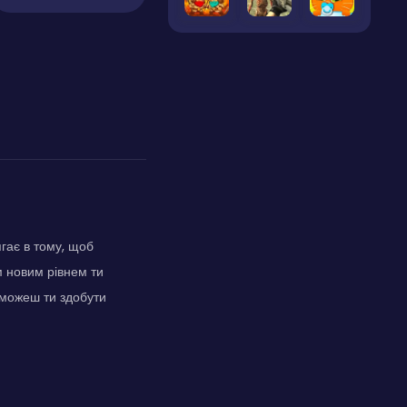
гає в тому, щоб
м новим рівнем ти
 зможеш ти здобути