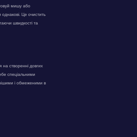
товуй мишу або
 однакові. Це очистить
агаючи швидкості та
я на створенні довгих
тебе спеціальними
днішими і обмеженими в