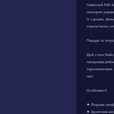
Геймплей Fish M
сенсорне управл
їх з дошки, зві
стратегічного п
Поради та хитр
Щоб стати Майст
ланцюжків рибок
підсилювачами. 
часі.
Особливості
❖ Яскрава графі
❖ Захопливі мех