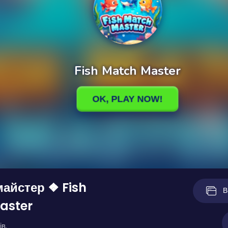
айстер ❖ Fish
В
aster
ів.