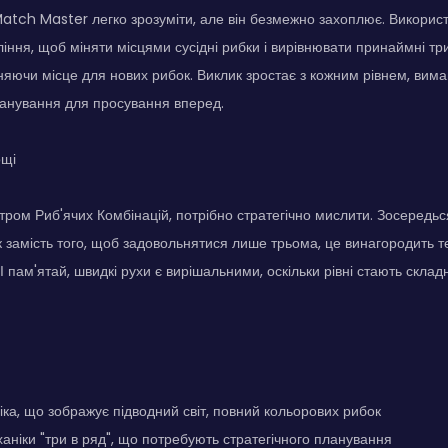
atch Master легко зрозуміти, але він безмежно захоплює. Викорис
іння, щоб міняти місцями сусідні рибки і вирівнювати принаймні три
льняючи місце для нових рибок. Виклик зростає з кожним рівнем, вим
ланування для просування вперед.
ощі
ром Риб'ячих Комбінацій, потрібно стратегічно мислити. Зосередьс
 замість того, щоб задовольнятися лише трьома, це винагородить 
І пам'ятай, швидкі рухи є вирішальними, оскільки рівні стають скла
ка, що зображує підводний світ, повний кольорових рибок
аніки "три в ряд", що потребують стратегічного планування