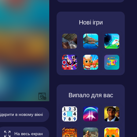
Нові ігри
Випало для вас
ідкрити в новому вікні
На весь екран