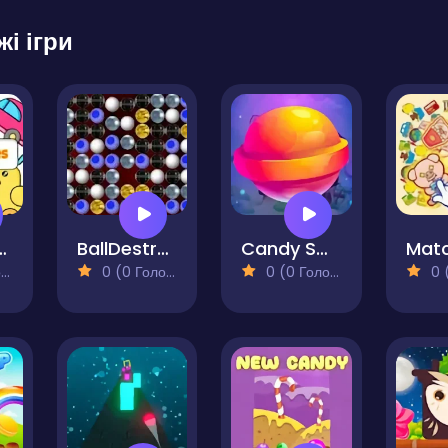
жі ігри
 Shapes
BallDestroy
Candy Smash
)
0 (0 Голосів)
0 (0 Голосів)
0 (0