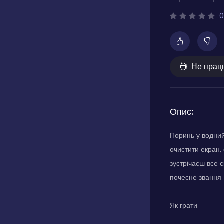
0
Не прац
Опис:
Поринь у водний
очистити екран,
зустрічаєш все с
почесне звання 
Як грати