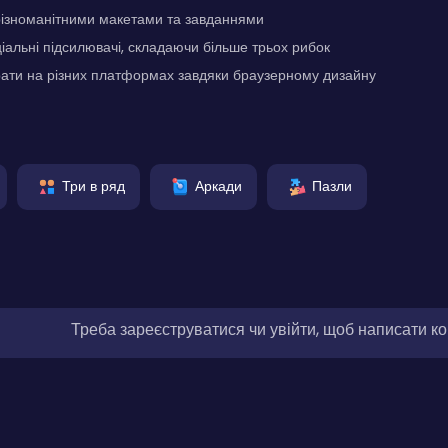
з різноманітними макетами та завданнями
альні підсилювачі, складаючи більше трьох рибок
рати на різних платформах завдяки браузерному дизайну
Три в ряд
Аркади
Пазли
Треба зареєструватися чи увійти, щоб написати к