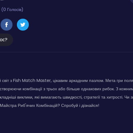
 (0 Голосів)
ює?
 світ з Fish Match Master, цікавим аркадним пазлом. Мета гри поля
 створюючи комбінації з трьох або більше однакових рибок. З кожни
кладніші виклики, які вимагають швидкості, стратегії та хитрості. Чи
Майстра Риб'ячих Комбінацій? Спробуй і дізнайся!