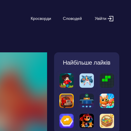
Увійти
Кросворди
Словодей
Найбільше лайків