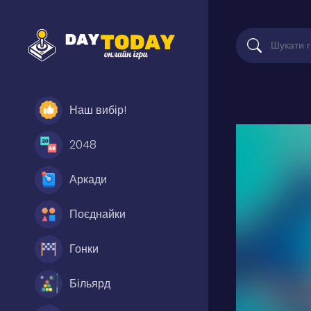
Наш вибір!
2048
Аркади
Поєднайки
Гонки
Більярд