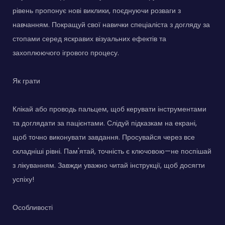
рівень пропонує нові виклики, поєднуючи розваги з
навчанням. Покращуй свої навички спеціаліста з догляду за
стопами серед яскравих візуальних ефектів та
захоплюючого ігрового процесу.
Як грати
Клікай або проводь пальцем, щоб керувати інструментами
та доглядати за пацієнтами. Слідуй підказкам на екрані,
щоб точно виконувати завдання. Просувайся через все
складніші рівні. Пам'ятай, точність є ключовою—не поспішай
з лікуванням. Завжди уважно читай інструкції, щоб досягти
успіху!
Особливості