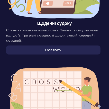
Щоденні судоку
Славетна японська головоломка. Заповніть сітку числами
від 1 до 9. Три рівні складності щодня: легкий, середній і
складний.
Розвʼязати