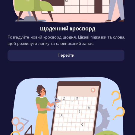
Щоденний кросворд
Розгадуйте новий кросворд щодня. Цікаві підказки та слова,
щоб розвинути логіку та словниковий запас.
Перейти