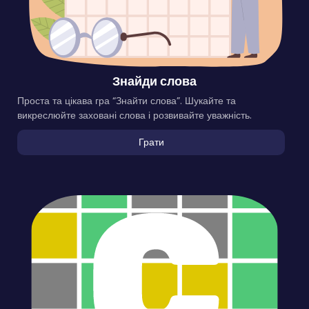
Знайди слова
Проста та цікава гра “Знайти слова”. Шукайте та
викреслюйте заховані слова і розвивайте уважність.
Грати