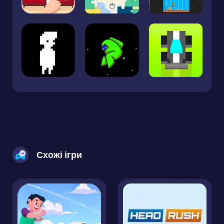
Схожі ігри