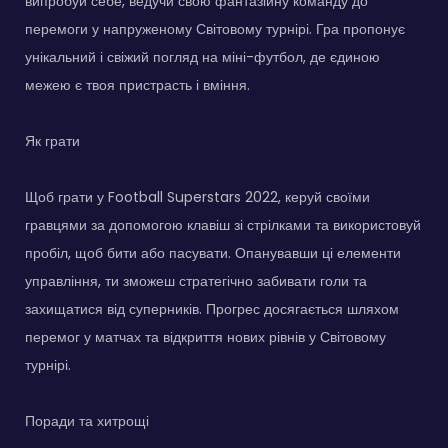
випробуй себе, ведучи свою фантазійну команду до
перемоги у напруженому Світовому турнірі. Гра пропонує
унікальний і свіжий погляд на міні-футбол, де єдиною
межею є твоя пристрасть і вміння.
Як грати
Щоб грати у Football Superstars 2022, керуй своїми
гравцями за допомогою клавіш зі стрілками та використовуй
пробіл, щоб бити або пасувати. Опанувавши ці елементи
управління, ти зможеш стратегічно забивати голи та
захищатися від суперників. Прогрес досягається шляхом
перемог у матчах та відкриття нових рівнів у Світовому
турнірі.
Поради та хитрощі