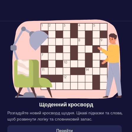
Щоденний кросворд
Розгадуйте новий кросворд щодня. Цікаві підказки та слова,
щоб розвинути логіку та словниковий запас.
Перейти