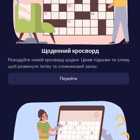
Щоденний кросворд
Розгадуйте новий кросворд щодня. Цікаві підказки та слова,
щоб розвинути логіку та словниковий запас.
Перейти