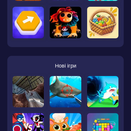
Нові ігри