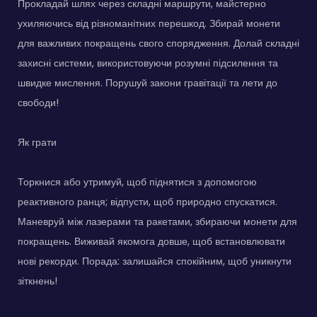
Прокладай шлях через складні маршрути, майстерно
ухиляючись від різноманітних перешкод. Збирай монети
для важливих покращень свого спорядження. Долай складні
захисні системи, використовуючи розумні підсилення та
швидке мислення. Порушуй закони гравітації та лети до
свободи!
Як грати
Торкнися або утримуй, щоб піднятися з допомогою
реактивного ранця; відпусти, щоб природно спускатися.
Маневруй між лазерами та ракетами, збираючи монети для
покращень. Виживай якомога довше, щоб встановлювати
нові рекорди. Порада: залишайся спокійним, щоб уникнути
зіткнень!