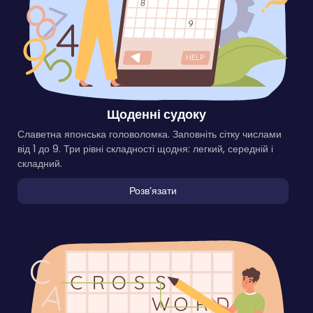
Щоденні судоку
Славетна японська головоломка. Заповніть сітку числами
від 1 до 9. Три рівні складності щодня: легкий, середній і
складний.
Розвʼязати