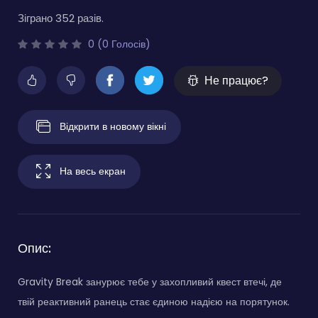
Зіграно 352 разів.
0 (0 Голосів)
Не працює?
Відкрити в новому вікні
На весь екран
Опис:
Gravity Break занурює тебе у захопливий квест втечі, де
твій реактивний ранець стає єдиною надією на порятунок.