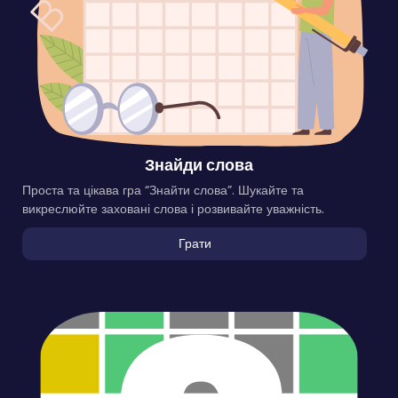
Знайди слова
Проста та цікава гра “Знайти слова”. Шукайте та
викреслюйте заховані слова і розвивайте уважність.
Грати