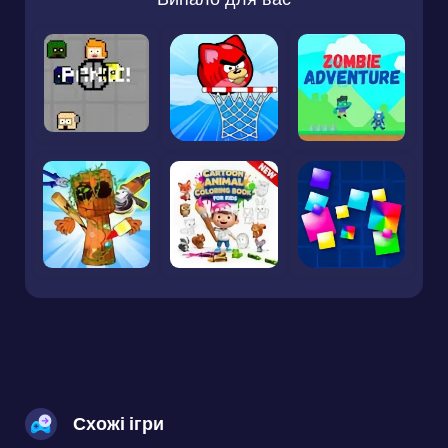
Схожі ігри