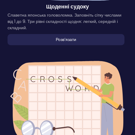
Щоденні судоку
Славетна японська головоломка. Заповніть сітку числами
від 1 до 9. Три рівні складності щодня: легкий, середній і
складний.
Розвʼязати