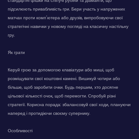
стандартні фішки на сліпучі рубіни та діаманти, що
підсилюють привабливість гри. Бери участь у напружених
матчах проти комп'ютера або друзів, випробовуючи свої
стратегічні навички у новому погляді на класичну настільну
гру.
Як грати
Керуй грою за допомогою клавіатури або миші, щоб
розміщувати свої коштовні камені. Вишикуй чотири або
більше, щоб заробити очки. Будь першим, хто досягне
цільової кількості очок, щоб перемогти. Спробуй різні
стратегії. Корисна порада: збалансовуй свої ходи, плануючи
наперед і протидіючи своєму супернику.
Особливості