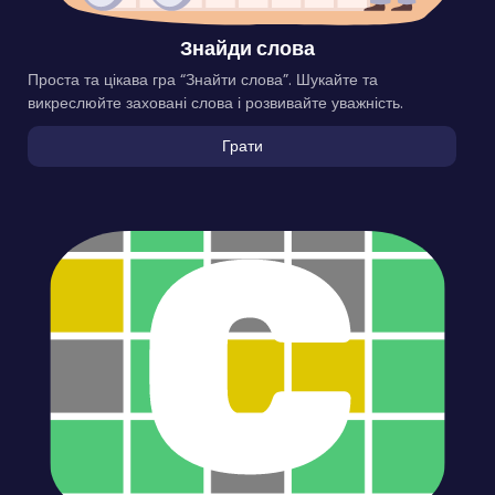
Знайди слова
Проста та цікава гра “Знайти слова”. Шукайте та
викреслюйте заховані слова і розвивайте уважність.
Грати