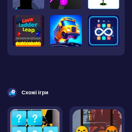
Схожі ігри