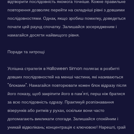
відтворити послідовність якомога точніше. Кожне правильне
повторення дозволяє перейти на складніші рівні з довшими
послідовностями. Однак, якщо зробиш помилку, доведеться
почати цей раунд спочатку. Залишайся зосередженим і
намагайся досягти найвищого рівня.
Поради та хитрощі
Успішна стратегія в Halloween Simon полягає в розбитті
довших послідовностей на менші частини, які називаються
"блоками". Намагайся повторювати кожен блок відразу після
його показу, щоб закріпити його в пам'яті, перш ніж братися
за всю послідовність одразу. Практикуй розпізнавання
візерунків або ритмів у рухах, оскільки вони часто
допомагають викликати спогади. Залишайся спокійним і
уникай відволікань; концентрація є ключовою! Нарешті, грай