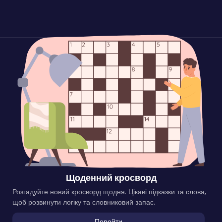
Щоденний кросворд
Розгадуйте новий кросворд щодня. Цікаві підказки та слова,
щоб розвинути логіку та словниковий запас.
Перейти