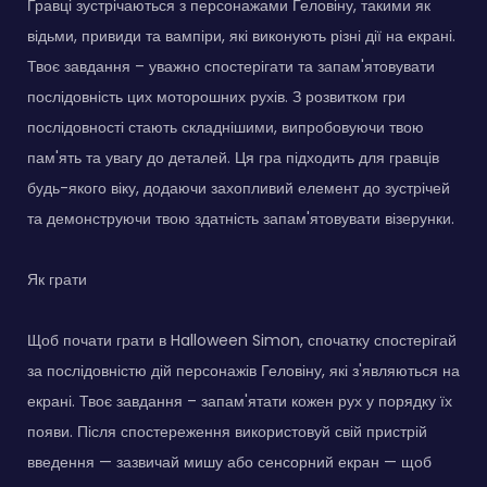
Гравці зустрічаються з персонажами Геловіну, такими як
відьми, привиди та вампіри, які виконують різні дії на екрані.
Твоє завдання – уважно спостерігати та запам'ятовувати
послідовність цих моторошних рухів. З розвитком гри
послідовності стають складнішими, випробовуючи твою
пам'ять та увагу до деталей. Ця гра підходить для гравців
будь-якого віку, додаючи захопливий елемент до зустрічей
та демонструючи твою здатність запам'ятовувати візерунки.
Як грати
Щоб почати грати в Halloween Simon, спочатку спостерігай
за послідовністю дій персонажів Геловіну, які з'являються на
екрані. Твоє завдання – запам'ятати кожен рух у порядку їх
появи. Після спостереження використовуй свій пристрій
введення — зазвичай мишу або сенсорний екран — щоб