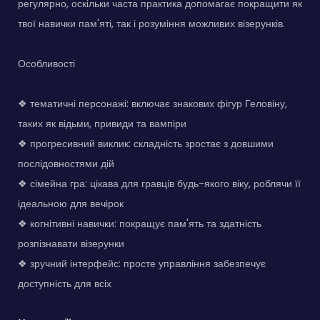
регулярно, оскільки часта практика допомагає покращити як
твої навички пам'яті, так і розуміння можливих візерунків.
Особливості
❖ тематичні персонажі: включає знакових фігур Геловіну,
таких як відьми, привиди та вампіри
❖ прогресивний виклик: складність зростає з довшими
послідовностями дій
❖ сімейна гра: цікава для гравців будь-якого віку, роблячи її
ідеальною для вечірок
❖ когнітивні навички: покращує пам'ять та здатність
розпізнавати візерунки
❖ зручний інтерфейс: просте управління забезпечує
доступність для всіх