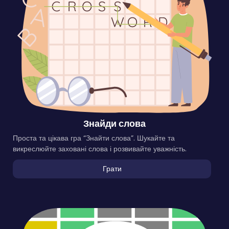
Знайди слова
Проста та цікава гра “Знайти слова”. Шукайте та
викреслюйте заховані слова і розвивайте уважність.
Грати