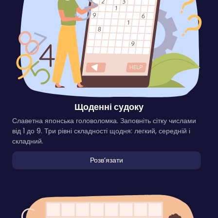
Щоденні судоку
Славетна японська головоломка. Заповніть сітку числами
від 1 до 9. Три рівні складності щодня: легкий, середній і
складний.
Розвʼязати