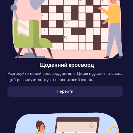
Щоденний кросворд
Розгадуйте новий кросворд щодня. Цікаві підказки та слова,
щоб розвинути логіку та словниковий запас.
Перейти