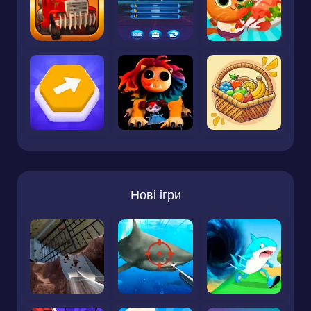
Нові ігри