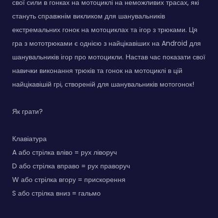
свої сили в гонках на мотоциклі на неможливих трасах, які
стануть справжнім викликом для шанувальників
екстремальних гонок на мотоциклах та ігор з трюками. Ця
гра з мототрюками є однією з найцікавіших на Android для
шанувальників ігор про мотоцикли. Настав час показати свої
навички виконання трюків та гонок на мотоциклі в цій
найцікавішій грі, створеній для шанувальників мотогонок!
Як грати?
Клавіатура
A або стрілка вліво = рух ліворуч
D або стрілка вправо = рух праворуч
W або стрілка вгору = прискорення
S або стрілка вниз = гальмо