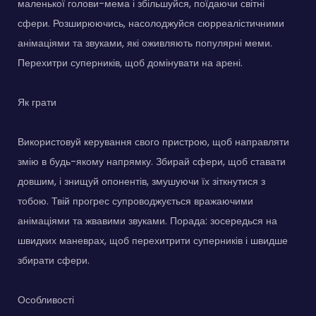
маленької голови-мема і збільшуйся, поїдаючи світні
сфери. Розширюючись, насолоджуйся сюрреалістичними
анімаціями та звуками, які оживляють популярні меми.
Перехитри суперників, щоб домінувати на арені.
Як грати
Використовуй керування свого пристрою, щоб направляти
змію в будь-якому напрямку. Збирай сфери, щоб ставати
довшим, і знищуй опонентів, змушуючи їх зіткнутися з
тобою. Твій прогрес супроводжується вражаючими
анімаціями та жвавими звуками. Порада: зосередься на
швидких маневрах, щоб перехитрити суперників і швидше
збирати сфери.
Особливості