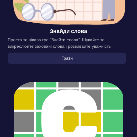
Знайди слова
Проста та цікава гра “Знайти слова”. Шукайте та
викреслюйте заховані слова і розвивайте уважність.
Грати