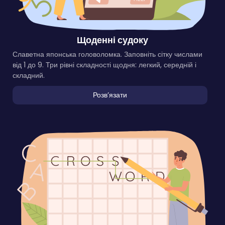
Щоденні судоку
Славетна японська головоломка. Заповніть сітку числами
від 1 до 9. Три рівні складності щодня: легкий, середній і
складний.
Розвʼязати