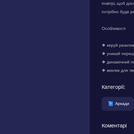
повітрі, щоб дос
потрібно буде р
Особливості
❖ керуй реакти
❖ уникай перешк
❖ динамічний г
❖ виклик для тво
Категорії:
Аркади
Коментарі