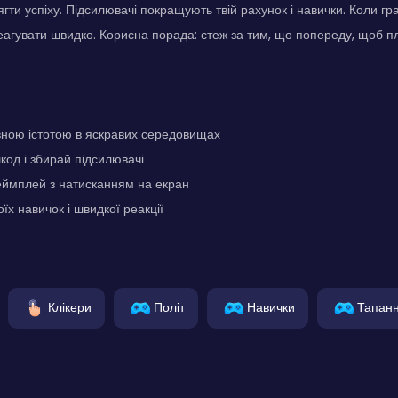
ягти успіху. Підсилювачі покращують твій рахунок і навички. Коли гр
еагувати швидко. Корисна порада: стеж за тим, що попереду, щоб пл
вною істотою в яскравих середовищах
од і збирай підсилювачі
еймплей з натисканням на екран
їх навичок і швидкої реакції
Клікери
Політ
Навички
Тапан