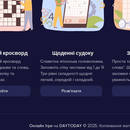
 кросворд
Щоденні судоку
З
й кросворд
Славетна японська головоломка.
Проста та
дказки та слова,
Заповніть сітку числами від 1 до 9.
слова”. 
огіку та
Три рівні складності щодня:
заховані 
ас.
легкий, середній і складний.
уважність
ейти
Розвʼязати
Онлайн Ігри
на
DAYTODAY
© 2025. Копіювання мате