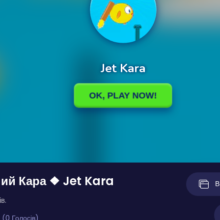
ий Кара ❖ Jet Kara
В
в.
 (0 Голосів)