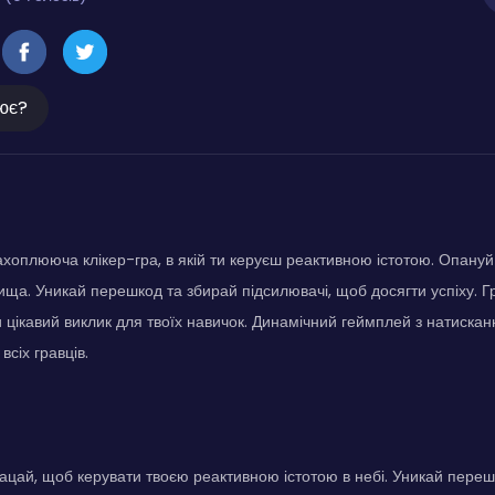
ює?
ахоплююча клікер-гра, в якій ти керуєш реактивною істотою. Опануй
ища. Уникай перешкод та збирай підсилювачі, щоб досягти успіху. Г
и цікавий виклик для твоїх навичок. Динамічний геймплей з натиска
сіх гравців.
ацай, щоб керувати твоєю реактивною істотою в небі. Уникай переш