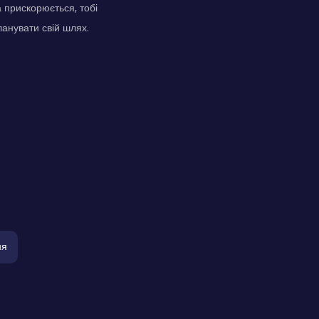
а прискорюється, тобі
анувати свій шлях.
ня