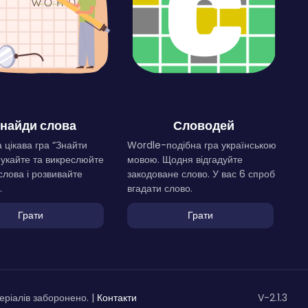
найди слова
Словодей
 цікава гра “Знайти
Wordle-подібна гра українською
Шукайте та викреслюйте
мовою. Щодня відгадуйте
слова і розвивайте
закодоване слово. У вас 6 спроб
.
вгадати слово.
Грати
Грати
ріалів заборонено. |
Контакти
V-2.1.3