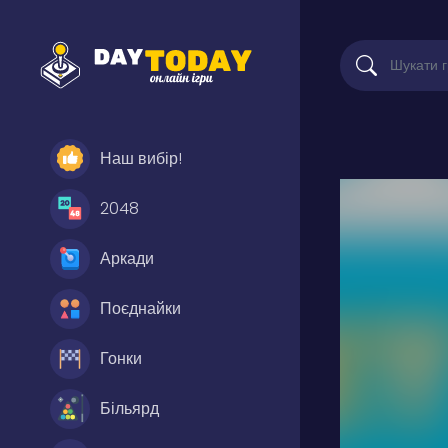
Наш вибір!
2048
Аркади
Поєднайки
Гонки
Більярд