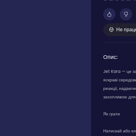
Не прац
Опис:
Jet Kara — це з
яскраві середов
реакції, надаюч
захопливою для в
Як грати
Натискай або кл