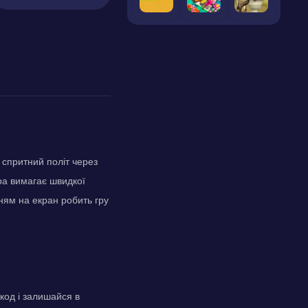
 спритний політ через
ра вимагає швидкої
нням на екран робить гру
код і залишайся в