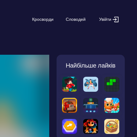
Увійти
Кросворди
Словодей
Найбільше лайків