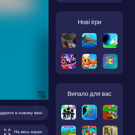
Нові ігри
Випало для вас
ідкрити в новому вікні
На весь екран