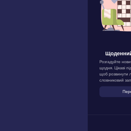
Щоденний
Розгадуйте нови
щодня. Цікаві пі
щоб розвинути л
словниковий зап
Пер