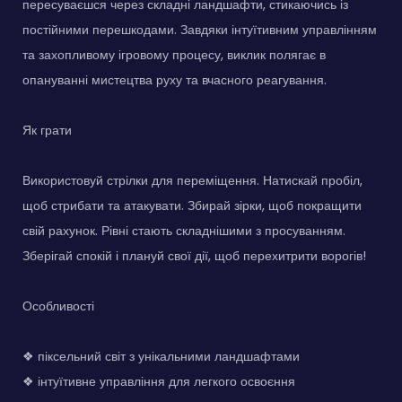
пересуваєшся через складні ландшафти, стикаючись із
постійними перешкодами. Завдяки інтуїтивним управлінням
та захопливому ігровому процесу, виклик полягає в
опануванні мистецтва руху та вчасного реагування.
Як грати
Використовуй стрілки для переміщення. Натискай пробіл,
щоб стрибати та атакувати. Збирай зірки, щоб покращити
свій рахунок. Рівні стають складнішими з просуванням.
Зберігай спокій і плануй свої дії, щоб перехитрити ворогів!
Особливості
❖ піксельний світ з унікальними ландшафтами
❖ інтуїтивне управління для легкого освоєння