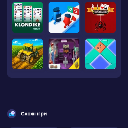
Схожі ігри