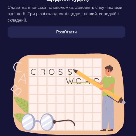
Славетна японська головоломка. Заповніть сітку числами
від 1 до 9. Три рівні складності щодня: легкий, середній і
складний.
Розвʼязати