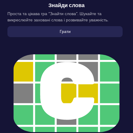
Знайди слова
Проста та цікава гра “Знайти слова”. Шукайте та
викреслюйте заховані слова і розвивайте уважність.
Грати