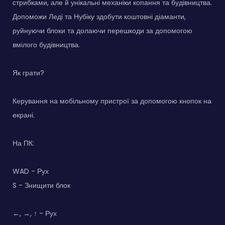
стрибками, але й унікальні механіки копання та будівництва.
Допоможи Леді та Нубіку здобути коштовні діаманти,
руйнуючи блоки та долаючи перешкоди за допомогою
вмілого будівництва.
Як грати?
Керування на мобільному пристрої за допомогою кнопок на
екрані.
На ПК:
WAD - Рух
S - Знищити блок
←, →, ↑ - Рух