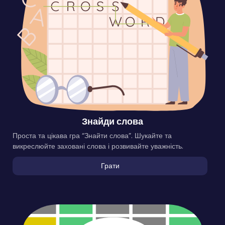
Знайди слова
Проста та цікава гра “Знайти слова”. Шукайте та
викреслюйте заховані слова і розвивайте уважність.
Грати