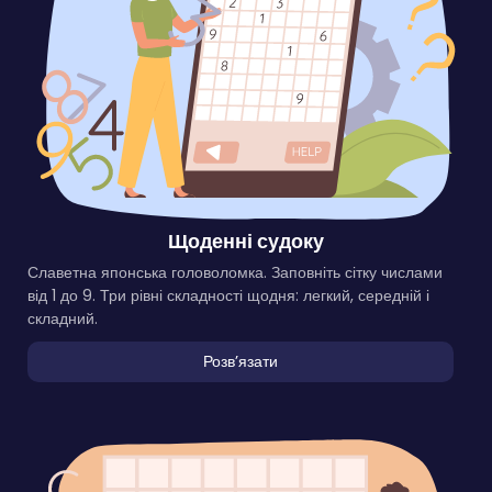
Щоденні судоку
Славетна японська головоломка. Заповніть сітку числами
від 1 до 9. Три рівні складності щодня: легкий, середній і
складний.
Розвʼязати