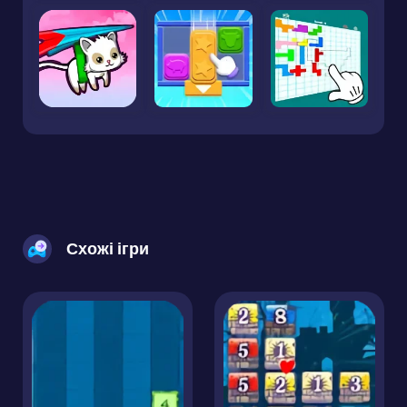
Схожі ігри