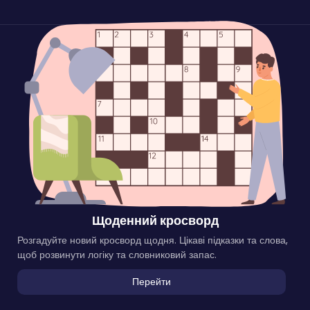
Щоденний кросворд
Розгадуйте новий кросворд щодня. Цікаві підказки та слова,
щоб розвинути логіку та словниковий запас.
Перейти