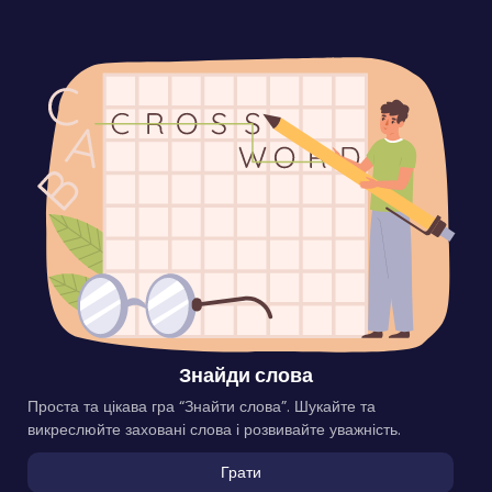
Знайди слова
Проста та цікава гра “Знайти слова”. Шукайте та
викреслюйте заховані слова і розвивайте уважність.
Грати