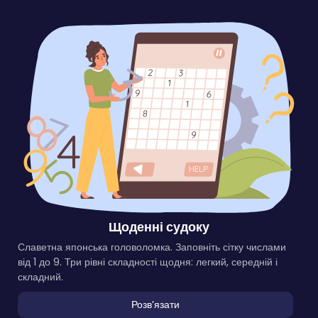
Щоденні судоку
Славетна японська головоломка. Заповніть сітку числами
від 1 до 9. Три рівні складності щодня: легкий, середній і
складний.
Розвʼязати