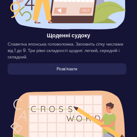
Щоденні судоку
Славетна японська головоломка. Заповніть сітку числами
від 1 до 9. Три рівні складності щодня: легкий, середній і
складний.
Розвʼязати