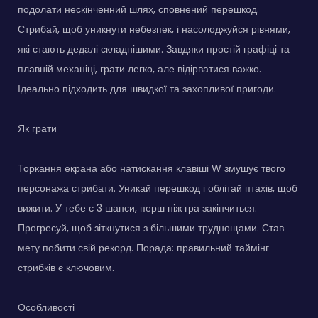
подолати нескінченний шлях, сповнений перешкод.
Стрибай, щоб уникнути небезпек, і насолоджуйся рівнями,
які стають дедалі складнішими. Завдяки простій графіці та
плавній механіці, грати легко, але відірватися важко.
Ідеально підходить для швидкої та захопливої пригоди.
Як грати
Торкання екрана або натискання клавіші W змушує твого
персонажа стрибати. Уникай перешкод і облітай птахів, щоб
вижити. У тебе є 3 шанси, перш ніж гра закінчиться.
Прогресуй, щоб зіткнутися з більшими труднощами. Став
мету побити свій рекорд. Порада: правильний таймінг
стрибків є ключовим.
Особливості