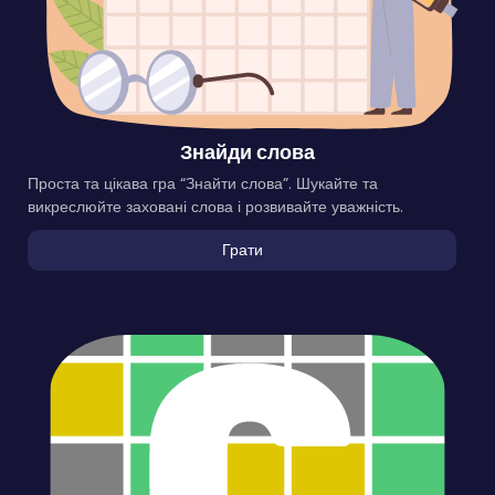
Знайди слова
Проста та цікава гра “Знайти слова”. Шукайте та
викреслюйте заховані слова і розвивайте уважність.
Грати