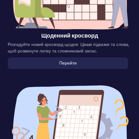
Щоденний кросворд
Розгадуйте новий кросворд щодня. Цікаві підказки та слова,
щоб розвинути логіку та словниковий запас.
Перейти